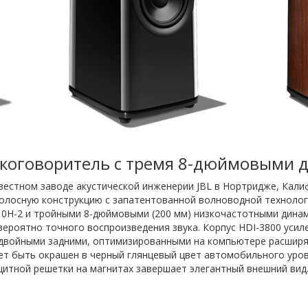
коговоритель с тремя 8-дюймовыми 
естном заводе акустической инженерии JBL в Нортридже, Кали
лосную конструкцию с запатентованной волноводной технологие
10H-2 и тройными 8-дюймовыми (200 мм) низкочастотными дин
роятно точного воспроизведения звука. Корпус HDI-3800 усиле
 двойными задними, оптимизированными на компьютере расшир
т быть окрашен в черный глянцевый цвет автомобильного уров
ащитной решетки на магнитах завершает элегантный внешний вид