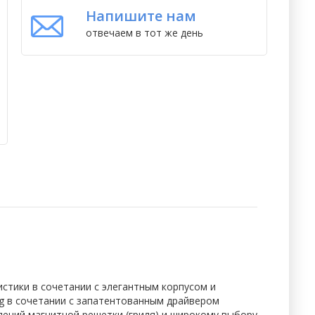
Напишите нам
отвечаем в тот же день
стики в сочетании с элегантным корпусом и
ng в сочетании с запатентованным драйвером
лений магнитной решетки (гриля) и широкому выбору