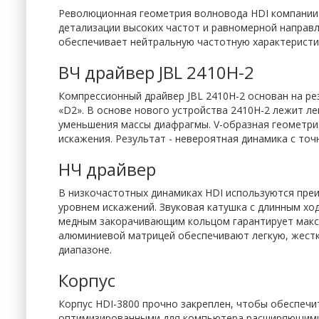
Революционная геометрия волновода HDI компании J
детализации высоких частот и равномерной направ
обеспечивает нейтральную частотную характеристику
ВЧ драйвер JBL 2410H-2
Компрессионный драйвер JBL 2410H-2 основан на ре
«D2». В основе нового устройства 2410H-2 лежит л
уменьшения массы диафрагмы. V-образная геометри
искажения. Результат - невероятная динамика с то
НЧ драйвер
В низкочастотных динамиках HDI используются пре
уровнем искажений. Звуковая катушка с длинным хо
медным закорачивающим кольцом гарантирует макс
алюминиевой матрицей обеспечивают легкую, жест
диапазоне.
Корпус
Корпус HDI-3800 прочно закреплен, чтобы обеспечи
оптимизированными для компьютера расширяющимис