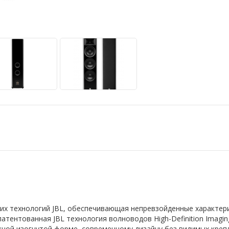
ких технологий JBL, обеспечивающая непревзойденные характери
атентованная JBL технология волноводов High-Definition Imagi
жной изогнутой форме, современному дизайну без видимых креп