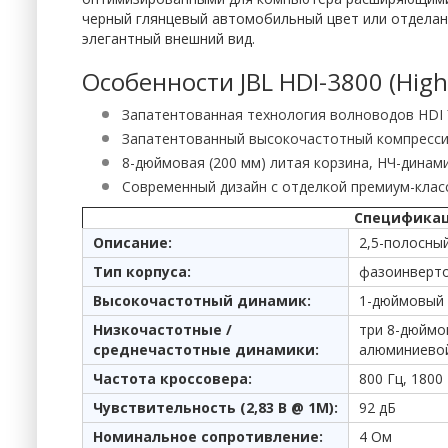
черный глянцевый автомобильный цвет или отделан 
элегантный внешний вид.
Особенности JBL HDI-3800 (High 
Запатентованная технология волноводов HDI ™ 
Запатентованный высокочастотный компресси
8-дюймовая (200 мм) литая корзина, НЧ-дина
Современный дизайн с отделкой премиум-клас
Спецификация
Описание:
2,5-полосны
Тип корпуса:
фазоинверто
Высокочастотный динамик:
1-дюймовый 
Низкочастотные /
три 8-дюймо
среднечастотные динамики:
алюминиевой
Частота кроссовера:
800 Гц, 1800
Чувствительность (2,83 В @ 1M):
92 дБ
Номинальное сопротивление:
4 Ом