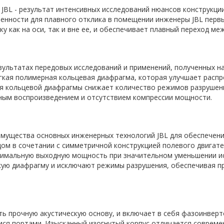
BL - результат интенсивных исследований нюансов конструкци
ленности для плавного отклика в помещении инженеры JBL перв
 как на оси, так и вне ее, и обеспечивает плавный переход ме
зультатах передовых исследований и применений, полученных на
егкая полимерная кольцевая диафрагма, которая улучшает распр
я кольцевой диафрагмы снижает количество режимов разрушени
чным воспроизведением и отсутствием компрессии мощности.
имущества основных инженерных технологий JBL для обеспечен
дом в сочетании с симметричной конструкцией полевого двигате
имальную выходную мощность при значительном уменьшении ис
кую диафрагму и исключают режимы разрушения, обеспечивая п
ть прочную акустическую основу, и включает в себя фазоинвер
я портами. Изысканный изогнутый корпус отличается совреме