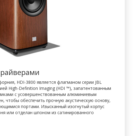
драйверами
форния, HDI-3800 является флагманом серии JBL
й High-Definition Imaging (HDI ™), запатентованным
амиками с усовершенствованным алюминиевым
н, чтобы обеспечить прочную акустическую основу,
яющимися портами. Изысканный изогнутый корпус
ня или отделан шпоном из сатинированного
.