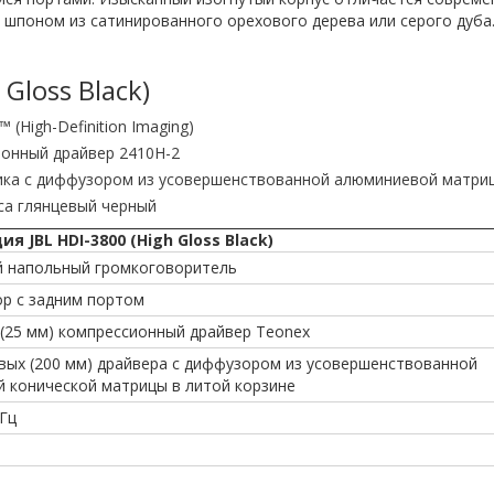
шпоном из сатинированного орехового дерева или серого дуба.
Gloss Black)
(High-Definition Imaging)
онный драйвер 2410H-2
мика с диффузором из усовершенствованной алюминиевой матри
са глянцевый черный
 JBL HDI-3800 (High Gloss Black)
й напольный громкоговоритель
р с задним портом
(25 мм) компрессионный драйвер Teonex
вых (200 мм) драйвера с диффузором из усовершенствованной
 конической матрицы в литой корзине
 Гц