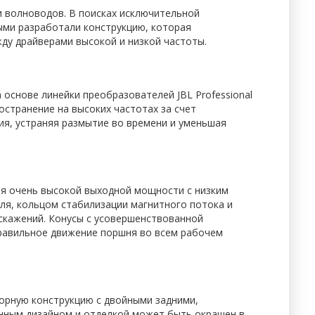
и волноводов. В поисках исключительной
ыми разработали конструкцию, которая
жду драйверами высокой и низкой частоты.
 основе линейки преобразователей JBL Professional
остранение на высоких частотах за счет
я, устраняя размытие во времени и уменьшая
ия очень высокой выходной мощности с низким
ля, кольцом стабилизации магнитного потока и
кажений. Конусы с усовершенствованной
равильное движение поршня во всем рабочем
торную конструкцию с двойными задними,
нным дизайном и отделкой может быть окрашен в