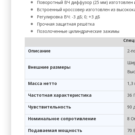
Поворотный ВЧ диффузор (25 мм) изготовлен 
Встроенный кроссовер изготовлен из высокок
Регулировка ВЧ: -3 дБ; 0; +3 дБ
Прочная защитная решётка
Позолоченные цилиндрические зажимы
Спец
Описание
2-п
Шир
Внешние размеры
Выс
Масса нетто
1,3 
Частотная характеристика
36 
Чувствительность
90 д
Номинальное сопротивление
8 О
Подаваемая мощность
70 