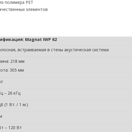
из полимера PET
ачественных элементов
ификация: Magnat IWP 62
олосная, встраиваемая в стены акустическая система
ина: 218 мм
ота: 305 мм
кг
Гц – 26 кГц
Б (1 Вт. / 1 м.)
м
Вт – 120 Вт