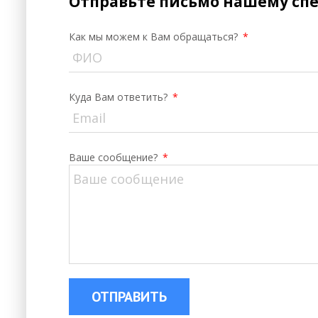
Отправьте письмо нашему сп
в уже имеющийся интерьер и
гармонировать с теми предметами,
которые в комнате уже присутствуют,
Как мы можем к Вам обращаться?
*
по форме, стилю и цвету.
Куда Вам ответить?
*
Ваше сообщение?
*
ОТПРАВИТЬ