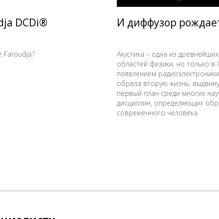
dja DCDi®
И диффузор рождает
 Faroudja?
Акустика – одна из древнейших
областей физики, но только в 
появлением радиоэлектроники
обрела вторую жизнь, выдвину
первый план среди многих на
дисциплин, определяющих обр
современного человека.