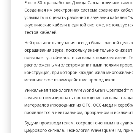
Еще в 80-х разработки Дэвида Салза получили самы
Созданная им электронная система сравнения кабел
услышать и оценить различия в звучании кабелей "
акустические кабели в единой системе, использует
тестов кабелей.
Нейтральность звучания всегда была главной целью
окрашивания звука, поскольку значительно снижает
повышает устойчивость сигнала к помехам извне. 
расположенными электромагнитными полями проводн
конструкция, при которой каждая жила многожильно
механическое взаимодействие проводников.
Уникальная технология WireWorld Grain Optimized™
самым оптимизировать прохождение сигнала в задан
материалов (проводники из OFC, OCC-меди и серебра
проявляется в нейтральном, прозрачном и исключи
Будучи производителем, сосредоточенным на аудиоф
цифрового сигнала. Технология WavesquareTM, прим