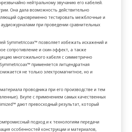
 чрезвычайно нейтральному звучанию его кабелей.
трии. Она дала возможность действительно
озволяющий одновременно тестировать межблочные и
ми аудиожурналами при проведении сравнительных
елей Symmetricoax™ позволяет избежать искажений и
ое сопротивление и скин-эффект, а также
рукцию многожильного кабеля с симметрично
 Symmetricoax™ применяется литцендратная
снижается не только электромагнитное, но и
 материала проводника при его производстве и тем
вленные). Вкупе с применением самых качественных
timized™ дают превосходный результат, который
компромиссный подход и к технологиям передачи
нация особенностей конструкции и материалов,