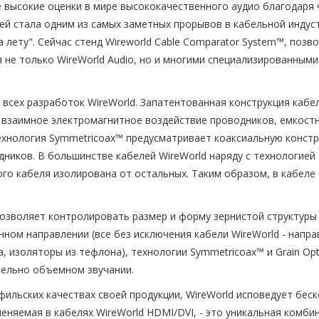
е высокие оценки в мире высококачественного аудио благодаря
ей стала одним из самых заметных прорывов в кабельной индус
на лету". Сейчас стенд Wireworld Cable Comparator System™, п
ся не только WireWorld Audio, но и многими специализированны
 всех разработок WireWorld. Запатентованная конструкция каб
 взаимное электромагнитное воздействие проводников, емкостн
Технология Symmetricoax™ предусматривает коаксиальную конст
иков. В большинстве кабелей WireWorld наряду с технологией
го кабеля изолирована от остальных. Таким образом, в кабеле 
 позволяет контролировать размер и форму зернистой структуры
ном направлении (все без исключения кабели WireWorld - напра
, изоляторы из тефлона), технологии Symmetricoax™ и Grain Op
тельно объемном звучании.
ильских качествах своей продукции, WireWorld исповедует бес
еняемая в кабелях WireWorld HDMI/DVI, - это уникальная комби