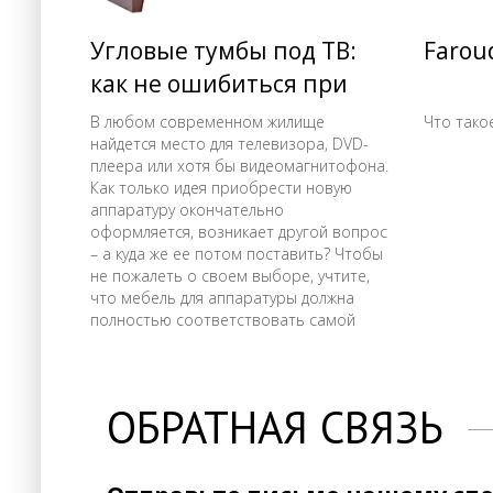
Угловые тумбы под ТВ:
Farou
как не ошибиться при
покупке тумбы для
В любом современном жилище
Что такое
найдется место для телевизора, DVD-
телевизора.
плеера или хотя бы видеомагнитофона.
Как только идея приобрести новую
аппаратуру окончательно
оформляется, возникает другой вопрос
– а куда же ее потом поставить? Чтобы
не пожалеть о своем выборе, учтите,
что мебель для аппаратуры должна
полностью соответствовать самой
технике. Не забывайте, что главное –
это все-таки телевизор. Поэтому тумба
под тв угловая должна подчеркивать
его форму и вид, но не затмевать ваш
ОБРАТНАЯ СВЯЗЬ
современный экран своим
собственным великолепием. Кроме
того, новая тумба должна вписываться