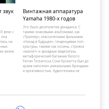
 звук
Винтажная аппаратура
Yamaha 1980-х годов
Это было десятилетие декаданса. С
ХХ веке с
такими знаковыми альбомами, как
 она
«Триллер», классическими фильмами
лась на
«Назад в будущее», тенденциями поп-
учных
культуры, такими как лосины, стрижка
аз жизни
«маллет» и аркадные видеоигры,
метафорический багажник белого
Ferrari Testarossa Сони Крокетта был до
краев наполнен уникальными брендами
и креативностью. Аудиотехника не
стала исключением.