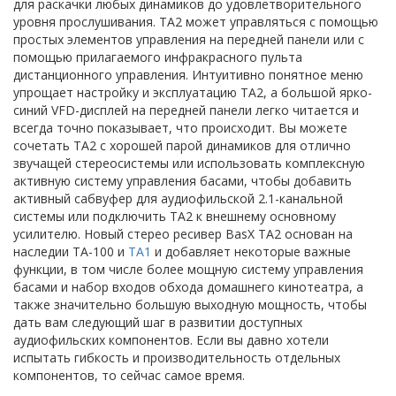
для раскачки любых динамиков до удовлетворительного
уровня прослушивания. TA2 может управляться с помощью
простых элементов управления на передней панели или с
помощью прилагаемого инфракрасного пульта
дистанционного управления. Интуитивно понятное меню
упрощает настройку и эксплуатацию TA2, а большой ярко-
синий VFD-дисплей на передней панели легко читается и
всегда точно показывает, что происходит. Вы можете
сочетать TA2 с хорошей парой динамиков для отлично
звучащей стереосистемы или использовать комплексную
активную систему управления басами, чтобы добавить
активный сабвуфер для аудиофильской 2.1-канальной
системы или подключить TA2 к внешнему основному
усилителю. Новый стерео ресивер BasX TA2 основан на
наследии TA-100 и
TA1
и добавляет некоторые важные
функции, в том числе более мощную систему управления
басами и набор входов обхода домашнего кинотеатра, а
также значительно большую выходную мощность, чтобы
дать вам следующий шаг в развитии доступных
аудиофильских компонентов. Если вы давно хотели
испытать гибкость и производительность отдельных
компонентов, то сейчас самое время.