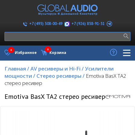
+7 (926) 858-91-51
+7 (495) 308-00-49
0
0
Избранное
Корзина
Главная
/
AV ресиверы и Hi-Fi
/
Усилители
мощности
/
Стерео ресиверы
/
Emotiva BasX TA2
стерео ресивер
Emotiva BasX TA2 стерео ресивер