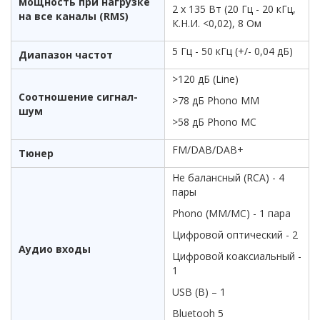
мощность при нагрузке
2 x 135 Вт (20 Гц - 20 кГц,
на все каналы (RMS)
К.Н.И. <0,02), 8 Ом
5 Гц - 50 кГц (+/- 0,04 дБ)
Диапазон частот
>120 дБ (Line)
Соотношение сигнал-
>78 дБ Phono MM
шум
>58 дБ Phono MC
FM/DAB/DAB+
Тюнер
Не балансный (RCA) - 4
пары
Phono (MM/MC) - 1 пара
Цифровой оптический - 2
Аудио входы
Цифровой коаксиальный -
1
USB (B) – 1
Bluetooh 5