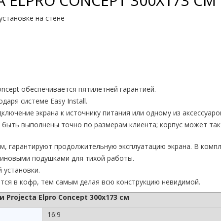
 ELPRO CONCEPT 300Х173 СМ
установке на стене
ncept обеспечивается пятилетней гарантией.
аря системе Easy Install.
 подключение экрана к источнику питания или одному из аксессуа
т быть выполнены точно по размерам клиента; корпус может та
, гарантируют продолжительную эксплуатацию экрана. В компле
иновыми подушками для тихой работы.
 установки.
ся в кофр, тем самым делая всю конструкцию невидимой.
Projecta Elpro Concept 300x173 см
16:9