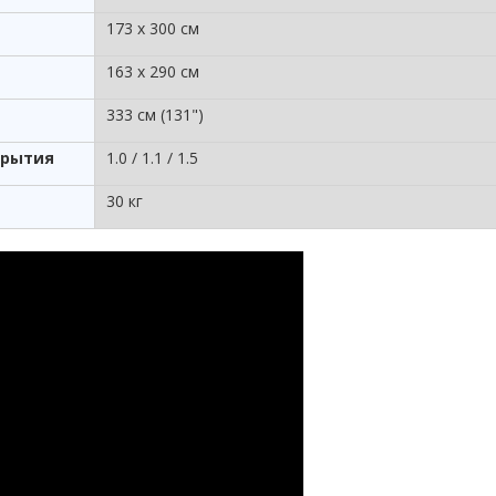
173 х 300 см
163 х 290 см
333 см (131")
крытия
1.0 / 1.1 / 1.5
30 кг