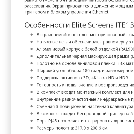
рассеивания. Экран приводится в движение мощным
триггером и блоком управления Ethernet.
Особенности Elite Screens ITE
Встраиваемый в потолок моторизованный экр
Натяжные петли обеспечивают равномерную п
Алюминиевый корпус с белой отделкой (RAL900
Дополнительная чёрная маскирующая рамка (Ex
Полотно на основе виниловой плёнки ПВХ мато
Широкий угол обзора 180 град. и равномерное
Поддержка активного 3D, 4K Ultra HD и HDR
Готовность к подключению и воспроизведению
В комплект входит монтажный комплект для 
Внутренние радиочастотные / инфракрасные п
Съёмная 3-позиционная настенная клавиатура
В комплект входит беспроводной триггер на 5-
Порт RJ45 позволяет интегрировать экран сис
Размеры полотна: 317,9 х 208,6 см.