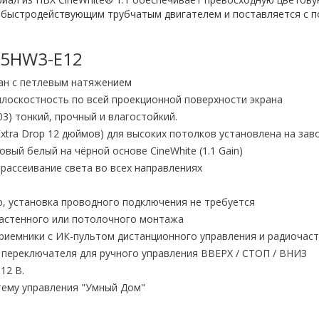
 быстродействующим трубчатым двигателем и поставляется с по
135HW3-E12
ан с петлевым натяжением
лоскостность по всей проекционной поверхности экрана
3) тонкий, прочный и влагостойкий.
tra Drop 12 дюймов) для высоких потолков установлена на зав
вый белый на чёрной основе CineWhite (1.1 Gain)
 рассеивание света во всех направлениях
, установка проводного подключения не требуется
настенного или потолочного монтажа
риемники с ИК-пультом дистанционного управления и радиочас
 переключателя для ручного управления ВВЕРХ / СТОП / ВНИЗ
12 В.
тему управления "Умный Дом"