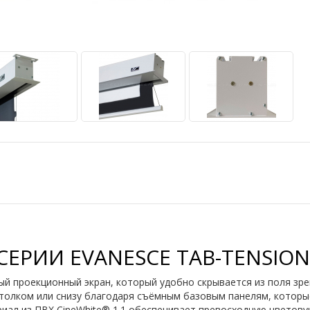
ЕРИИ EVANESCE TAB-TENSION
ый проекционный экран, который удобно скрывается из поля зрен
отолком или снизу благодаря съёмным базовым панелям, которы
иал из ПВХ CineWhite® 1.1 обеспечивает превосходную цветов