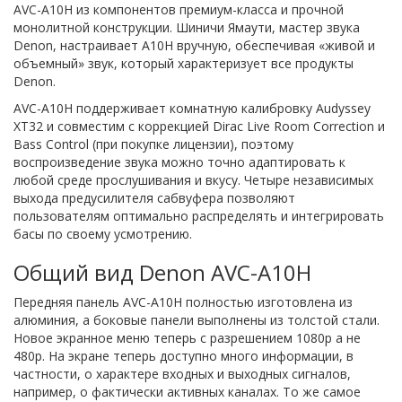
AVC-A10H из компонентов премиум-класса и прочной
монолитной конструкции. Шиничи Ямаути, мастер звука
Denon, настраивает A10H вручную, обеспечивая «живой и
объемный» звук, который характеризует все продукты
Denon.
AVC-A10H поддерживает комнатную калибровку Audyssey
XT32 и совместим с коррекцией Dirac Live Room Correction и
Bass Control (при покупке лицензии), поэтому
воспроизведение звука можно точно адаптировать к
любой среде прослушивания и вкусу. Четыре независимых
выхода предусилителя сабвуфера позволяют
пользователям оптимально распределять и интегрировать
басы по своему усмотрению.
Общий вид Denon AVC-A10H
Передняя панель AVC-A10H полностью изготовлена ​​из
алюминия, а боковые панели выполнены из толстой стали.
Новое экранное меню теперь с разрешением 1080p а не
480p. На экране теперь доступно много информации, в
частности, о характере входных и выходных сигналов,
например, о фактически активных каналах. То же самое