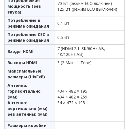
Потребляемая
70 Вт (режим ECO включен)
мощность (Без
125 Вт (режим ECO выключен)
звука)
Потребление в
0,1 Вт
режиме ожидания
Потребление CEC в
0,5 Вт
режиме ожидания
7 (HDMI 2.1: 8K/60Hz AB,
Входы HDMI
4K/120Hz AB)
Выходы HDMI
3 (2 Main, 1 Zone)
Максимальные
размеры (ШхГхВ)
Антенна:
горизонтально
434 × 482 × 195
(мм)
434 × 482 × 259
Антенна:
34 × 472 × 195
вертикально (мм)
Без антенны: (мм)
Размеры коробки