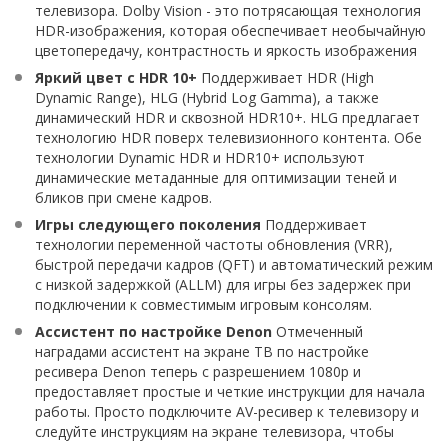
телевизора. Dolby Vision - это потрясающая технология
HDR-изображения, которая обеспечивает необычайную
цветопередачу, контрастность и яркость изображения
Яркий цвет с HDR 10+
Поддерживает HDR (High
Dynamic Range), HLG (Hybrid Log Gamma), а также
динамический HDR и сквозной HDR10+. HLG предлагает
технологию HDR поверх телевизионного контента. Обе
технологии Dynamic HDR и HDR10+ используют
динамические метаданные для оптимизации теней и
бликов при смене кадров.
Игры следующего поколения
Поддерживает
технологии переменной частоты обновления (VRR),
быстрой передачи кадров (QFT) и автоматический режим
с низкой задержкой (ALLM) для игры без задержек при
подключении к совместимым игровым консолям.
Ассистент по настройке Denon
Отмеченный
наградами ассистент на экране ТВ по настройке
ресивера Denon теперь с разрешением 1080p и
предоставляет простые и четкие инструкции для начала
работы. Просто подключите AV-ресивер к телевизору и
следуйте инструкциям на экране телевизора, чтобы