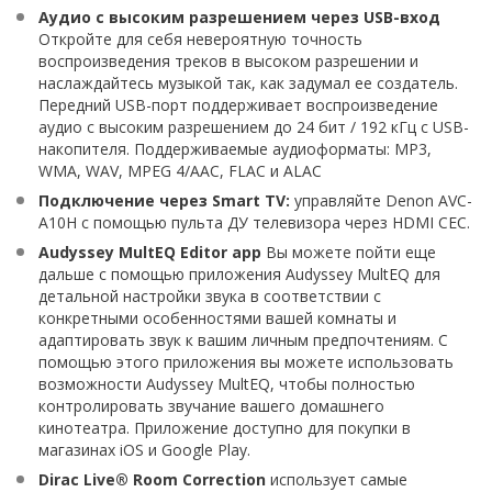
Аудио с высоким разрешением через USB-вход
Откройте для себя невероятную точность
воспроизведения треков в высоком разрешении и
наслаждайтесь музыкой так, как задумал ее создатель.
Передний USB-порт поддерживает воспроизведение
аудио с высоким разрешением до 24 бит / 192 кГц с USB-
накопителя. Поддерживаемые аудиоформаты: MP3,
WMA, WAV, MPEG 4/AAC, FLAC и ALAC
Подключение через Smart TV:
управляйте Denon AVC-
A10H с помощью пульта ДУ телевизора через HDMI CEC.
Audyssey MultEQ Editor app
Вы можете пойти еще
дальше с помощью приложения Audyssey MultEQ для
детальной настройки звука в соответствии с
конкретными особенностями вашей комнаты и
адаптировать звук к вашим личным предпочтениям. С
помощью этого приложения вы можете использовать
возможности Audyssey MultEQ, чтобы полностью
контролировать звучание вашего домашнего
кинотеатра. Приложение доступно для покупки в
магазинах iOS и Google Play.
Dirac Live® Room Correction
использует самые