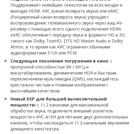
Поддерживает новейшие технологии на всех входах и
выходах HDMI. ARC (канал возврата звука) или eARC
(Расширенный канал возврата звука) упрощают
воспроизведение телевизионного звука через ваш AV-
ресивер с помощью всего одного подключения HDMI.
eARC обеспечивает передачу звука в формате HD и 3D,
такого как Dolby TrueHD, DTS HD Master Audio и Dolby
Atmos, в то время как ARC ограничен обычными
аудиоформатами 5.1ch или PCM.
Следующее поколение погружения в кино:
с
пропускной способностью 8K / 60Гц и
масштабированием, динамическим HDR и быстрым
переключением мультимедиа (QMS), наслаждайтесь
кристально чистым и плавным изображением с
высочайшим качеством.
Новый DSP для большей вычислительной
мощности:
с 11.2 каналами для максимальной
обработки звука, подключите внешний усилитель
мощности к AVC-A10H для питания двух дополнительных
каналов, чтобы наслаждаться 11.2-канальным звучанием
домашнего кинотеатра.