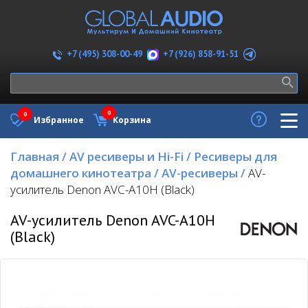
+7 (926) 858-91-51
+7 (495) 308-00-49
0
0
Избранное
Корзина
Главная
/
AV ресиверы и Hi-Fi
/
Ресиверы для
домашнего кинотеатра
/
AV-ресиверы
/
AV-
усилитель Denon AVC-A10H (Black)
AV-усилитель Denon AVC-A10H
(Black)