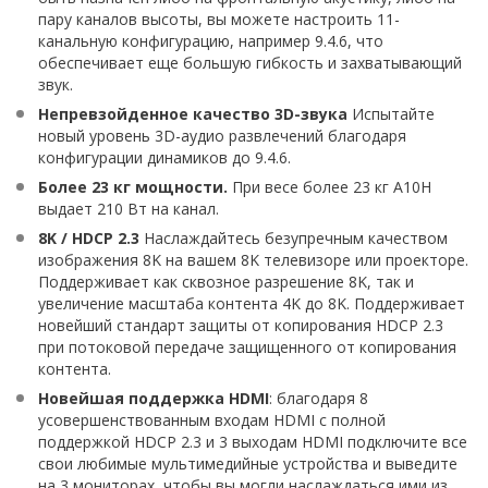
пару каналов высоты, вы можете настроить 11-
канальную конфигурацию, например 9.4.6, что
обеспечивает еще большую гибкость и захватывающий
звук.
Непревзойденное качество 3D-звука
Испытайте
новый уровень 3D-аудио развлечений благодаря
конфигурации динамиков до 9.4.6.
Более 23 кг мощности.
При весе более 23 кг A10H
выдает 210 Вт на канал.
8K / HDCP 2.3
Наслаждайтесь безупречным качеством
изображения 8K на вашем 8K телевизоре или проекторе.
Поддерживает как сквозное разрешение 8K, так и
увеличение масштаба контента 4K до 8K. Поддерживает
новейший стандарт защиты от копирования HDCP 2.3
при потоковой передаче защищенного от копирования
контента.
Новейшая поддержка HDMI
: благодаря 8
усовершенствованным входам HDMI с полной
поддержкой HDCP 2.3 и 3 выходам HDMI подключите все
свои любимые мультимедийные устройства и выведите
на 3 мониторах, чтобы вы могли наслаждаться ими из