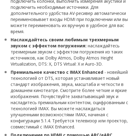
подключить колонки, выполнить измерения акустики и
подключить необходимые источники. Для
дополнительного удобства AV-ресивер автоматически
переименовывает входы HDMI при подключении или вы
можете переименовать их вручную в удобное для вас
время.
Наслаждайтесь своим любимым трехмерным
звуком с эффектом погружения:
наслаждайтесь
трехмерным звуком с эффектом погружения из таких
источников, как Dolby Atmos, Dolby Atmos Height
Virtualization, DTS: X, DTS Virtual: X и Auro-3D.
Премиальное качество с IMAX Enhanced
- новейшей
технологией от DTS, которая устанавливает новый
стандарт изображения, звука, масштаба и четкости в
домашнем кинотеатре. Смотрите более четкие и яркие
изображения. Почувствуйте захватывающий звук и
насладитесь премиальным контентом, оцифрованным с
технологией IMAX. Вы можете наслаждаться
улучшенными возможностями IMAX, начиная с
конфигурации 5.1.4. Требуется телевизор или проектор,
совместимый с IMAX Enhanced.
Подключение по HDMI с помощью ARC/eARC