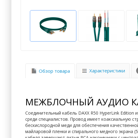
Характеристики
Обзор товара
МЕЖБЛОЧНЫЙ АУДИО КА
Соединительный кабель DAXX R50 HyperLink Edition
среди специалистов. Провод имеет коаксиальную ст
бескислородной меди для обеспечения качественной
майларовой пленки и спирального медного экрана (5
кабеля завершают литые RCA наконечники с центра