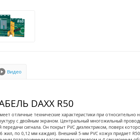
Видео
БЕЛЬ DAXX R50
 имеет отличные технические характеристики при относительно 
руктуру с двойным экраном. Центральный многожильный проводни
 передачи сигнала. Он покрыт PVC диэлектриком, поверх котор
6 жил, по 0,12 мм каждая). Внешний 5-мм PVC кожух придает R5
льным позолоченным рассеченным штекером и 4-секционным об