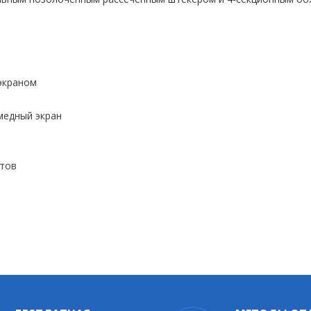
экраном
медный экран
нтов