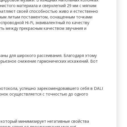
истого материала и сверхлегкий 29 мм с мягким
ечатляют своей способностью живо и естественно
нным литым постаментом, оснащенным точками
проводной Hi-Fi, эквивалентный по качеству
ать между прекрасным качеством звучания и
аны для широкого рассеивания. Благодаря этому
ерьезное снижение гармонических искажений. Вот
отокола, успешно зарекомендовавшего себя в DALI
онок осуществляется с точностью до одного
 который минимизирует негативные свойства
довольствия от прослушивания музыки!