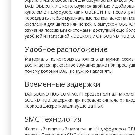
DALI OBERON 7 C используются двойные 7 дюймовые
куполом ВЧ диффузор, как и OBERON 1 C. Несмотря
передавать любые музыкальные жанры, даже на ни
крепления для шипов или ножек. С выпуском OBERO
звучания пассивным системам и доступный еще боле
удобной интеграцией - OBERON 7 C и SOUND HUB CO
Удобное расположение
Материалы, из которых выполнены динамики, схема
достигается прекрасное звучание даже при прослуш
почему колонки DALI не нужно наклонять.
Временные задержки
Dali SOUND HUB COMPACT передает сигнал на коло
SOUND HUB. Задержки при передаче сигнала от вход
периода дискретизации аудио данных.
SMC технология
Железный полюсный наконечник НЧ диффузоров OBER
железа. Технология SMC существенно снижает механ