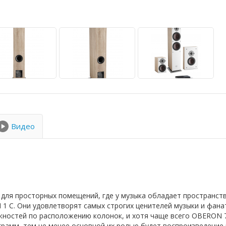
Видео
для просторных помещений, где у музыка обладает пространст
1 C. Они удовлетворят самых строгих ценителей музыки и фана
жностей по расположению колонок, и хотя чаще всего OBERON
грамм, тем не менее основной их ролью будет воспроизведение