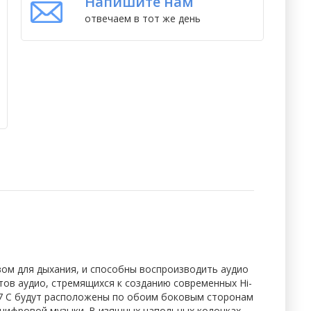
Напишите нам
отвечаем в тот же день
вом для дыхания, и способны воспроизводить аудио
тов аудио, стремящихся к созданию современных Hi-
 7 C будут расположены по обоим боковым сторонам
 цифровой музыки. В изящных напольных колонках