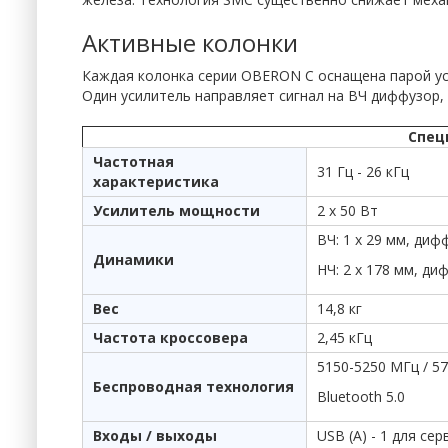
Активные колонки
Каждая колонка серии OBERON C оснащена парой ус
Один усилитель направляет сигнал на ВЧ диффузор,
Спец
Частотная
31 Гц - 26 кГц
характеристика
Усилитель мощности
2 х 50 Вт
ВЧ: 1 х 29 мм, диф
Динамики
НЧ: 2 х 178 мм, д
Вес
14,8 кг
Частота кроссовера
2,45 кГц
5150-5250 МГц / 5
Беспроводная технология
Bluetooth 5.0
Входы / выходы
USB (A) - 1 для сер