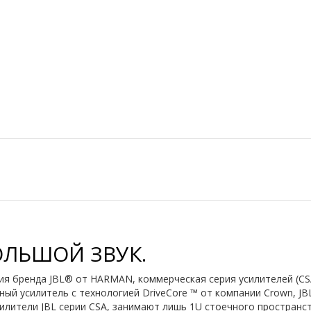
ОЛЬШОЙ ЗВУК.
я бренда JBL® от HARMAN, коммерческая серия усилителей (CSA
ный усилитель с технологией DriveCore ™ от компании Crown, J
илители JBL серии CSA, занимают лишь 1U стоечного пространст