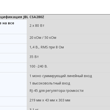
цификация JBL CSA280Z
 на все
2 х 80 Вт
20 кОм / 50 кОм
1,4 В., RMS при 8 Ом
35 Вт
100 -240 В.
1 моно суммирующий линейный вход
1 высоковольтный вход
RJ-45 для регулятора громкости
219 мм х 43 мм х 303 мм
3,1 кг