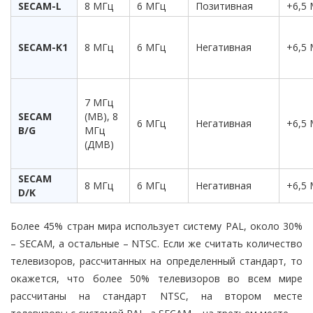
SECAM-L
8 МГц
6 МГц
Позитивная
+6,5
SECAM-K1
8 МГц
6 МГц
Негативная
+6,5
7 МГц
SECAM
(МВ), 8
6 МГц
Негативная
+6,5
В/G
МГц
(ДМВ)
SECAM
8 МГц
6 МГц
Негативная
+6,5
D/K
Более 45% стран мира использует систему PAL, около 30%
– SECAM, а остальные – NTSC. Если же считать количество
телевизоров, рассчитанных на определенный стандарт, то
окажется, что более 50% телевизоров во всем мире
рассчитаны на стандарт NTSC, на втором месте