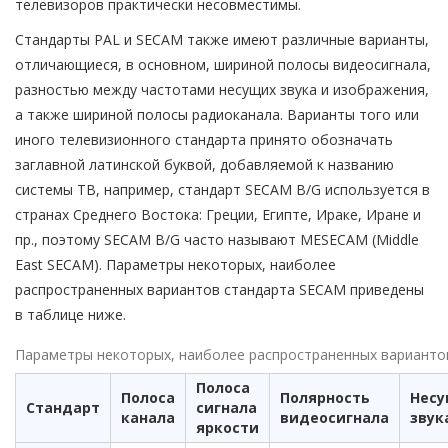
телевизоров практически несовместимы.
Стандарты PAL и SECAM также имеют различные варианты,
отличающиеся, в основном, шириной полосы видеосигнала,
разностью между частотами несущих звука и изображения,
а также шириной полосы радиоканала. Варианты того или
иного телевизионного стандарта принято обозначать
заглавной латинской буквой, добавляемой к названию
системы ТВ, например, стандарт SECAM B/G используется в
странах Среднего Востока: Греции, Египте, Ираке, Иране и
пр., поэтому SECAM B/G часто называют MESECAM (Middle
East SECAM). Параметры некоторых, наиболее
распространенных вариантов стандарта SECAM приведены
в таблице ниже.
Параметры некоторых, наиболее распространенных варианто
Полоса
Полоса
Полярность
Нес
Стандарт
сигнала
канала
видеосигнала
звук
яркости