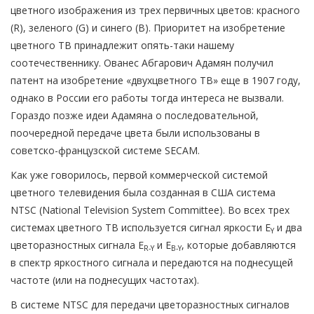
цветного изображения из трех первичных цветов: красного
(R), зеленого (G) и синего (B). Приоритет на изобретение
цветного ТВ принадлежит опять-таки нашему
соотечественнику. Ованес Абгарович Адамян получил
патент на изобретение «двухцветного ТВ» еще в 1907 году,
однако в России его работы тогда интереса не вызвали.
Гораздо позже идеи Адамяна о последовательной,
поочередной передаче цвета были использованы в
советско-французской системе SECAM.
Как уже говорилось, первой коммерческой системой
цветного телевидения была созданная в США система
NTSC (National Television System Committee). Во всех трех
системах цветного ТВ используется сигнал яркости E
и два
Y
цветоразностных сигнала E
и E
, которые добавляются
R-Y
B-Y
в спектр яркостного сигнала и передаются на поднесущей
частоте (или на поднесущих частотах).
В системе NTSC для передачи цветоразностных сигналов