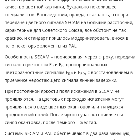
качество цветной картинки, буквально покорившее
специалистов. Впоследствии, правда, оказалось, что при
передаче цветного сигнала SECAM на большие расстояния,
характерные для Советского Союза, все обстоит не так
красиво, и стандарт пришлось модернизировать, внося в
него некоторые элементы из PAL.
Особенность
SECAM – поочередная, через строку, передача
сигналов цветности Е
и Е
, пропорциональных
R
B
цветоразностным сигналам E
и E
, с восстановлением в
R-Y
B-Y
приемнике недостающего сигнала линией задержки.
При постоянной яркости поля искажения в SECAM не
проявляются. На цветовых переходах искажения могут
проявляться в виде цветных окантовок или тянущихся
продолжений полей. После яркого участка появляется
синяя окантовка, после темного – желтая.
Системы SECAM и PAL обеспечивают в два раза меньшую,