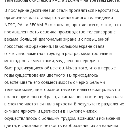
телевизоры с системой PAL, а SECAM – на третьем месте.
В последние десятилетия стали проявляться недостатки,
органичные для стандартов аналогового телевидения
NTSC, PAL и SECAM. Это связано, прежде всего, с тем, что
промышленность освоила производство телевизоров с
весьма большой диагональю экрана и с повышенной
яркостью изображения. На большом экране стала
отчетливо заметна структура растра, межстрочные и
межкадровые мелькания, ухудшенная передача
быстродвижущихся объектов. Из-за того, что в первые
годы существования цветного ТВ приходилось
обеспечивать его совместимость с черно-белыми
телевизорами, цветоразностные сигналы сокращались по
полосе примерно в 4 раза, а сигнал цветности передавался
в спектре частот сигнала яркости. В результате разделение
сигнала яркости и цветности в ТВ-приемниках
осуществлялось с большим трудом, возникали искажения
цвета, и снижалась четкость изображения из-за наличия