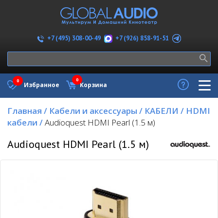
+7 (926) 858-91-51
+7 (495) 308-00-49
0
0
Избранное
Корзина
Главная
/
Кабели и аксессуары
/
КАБЕЛИ
/
HDMI
кабели
/
Audioquest HDMI Pearl (1.5 м)
Audioquest HDMI Pearl (1.5 м)