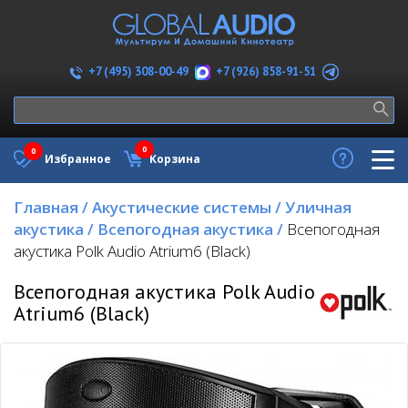
+7 (926) 858-91-51
+7 (495) 308-00-49
0
0
Избранное
Корзина
Главная
/
Акустические системы
/
Уличная
акустика
/
Всепогодная акустика
/
Всепогодная
акустика Polk Audio Atrium6 (Black)
Всепогодная акустика Polk Audio
Atrium6 (Black)