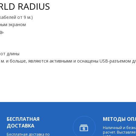
LD RADIUS
абелей от 9 м.)
ным экраном
дь
 от длины
м. и больше, являются активными и оснащены USB-разъемом дл
БЕСПЛАТНАЯ
МЕТОДЫ ОП
ДОСТАВКА
Наличный и без
расчет. Выставляе
Бесплатная доставка по