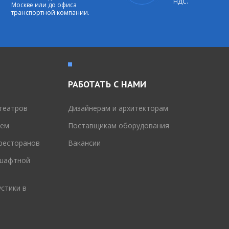
НДС.
Москве или до офиса
транспортной компании.
РАБОТАТЬ С НАМИ
театров
Дизайнерам и архитекторам
тем
Поставщикам оборудования
 ресторанов
Вакансии
дшафтной
стики в