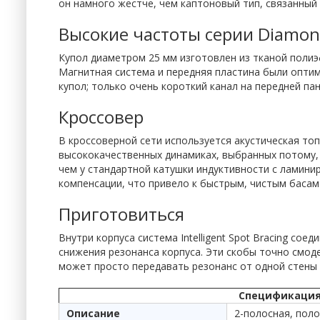
он намного жестче, чем каптоновый тип, связанный
Высокие частоты серии Diamo
Купол диаметром 25 мм изготовлен из тканой полиэ
Магнитная система и передняя пластина были опти
купол; только очень короткий канал на передней па
Кроссовер
В кроссоверной сети используется акустическая то
высококачественных динамиках, выбранных потому, 
чем у стандартной катушки индуктивности с ламини
компенсации, что привело к быстрым, чистым басам
Приготовиться
Внутри корпуса система Intelligent Spot Bracing 
снижения резонанса корпуса. Эти скобы точно смо
может просто передавать резонанс от одной стены 
Спецификация 
Описание
2-полосная, пол