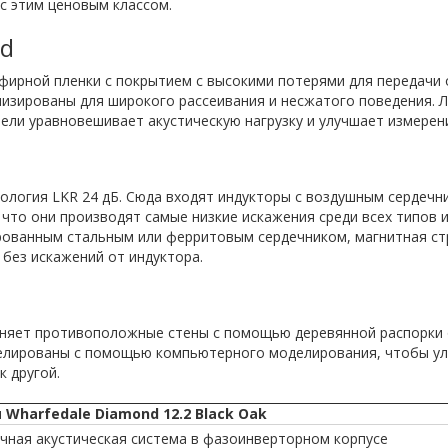
 с этим ценовым классом.
nd
фирной пленки с покрытием с высокими потерями для передачи 
мизированы для широкого рассеивания и несжатого поведения. 
нели уравновешивает акустическую нагрузку и улучшает измерени
пология LKR 24 дБ. Сюда входят индукторы с воздушным сердечн
что они производят самые низкие искажения среди всех типов 
рованным стальным или ферритовым сердечником, магнитная стр
 без искажений от индуктора.
соединяет противоположные стены с помощью деревянной распор
делированы с помощью компьютерного моделирования, чтобы ул
к другой.
Wharfedale Diamond 12.2 Black Oak
очная акустическая система в фазоинверторном корпусе