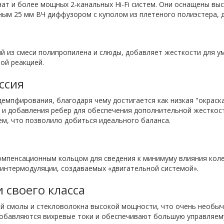
ат и более мощных 2-канальных Hi-Fi систем. Они оснащены в
пным 25 мм ВЧ диффузором с куполом из плетеного полиэстера, 
ий из смеси полипропилена и слюды, добавляет жесткости для у
ой реакцией.
ссия
 демпфирования, благодаря чему достигается как низкая "окраск
и добавления ребер для обеспечения дополнительной жесткост
м, что позволило добиться идеального баланса.
мпенсационным кольцом для сведения к минимуму влияния кол
 интермодуляции, создаваемых «двигательной системой».
 своего класса
ой смолы и стекловолокна высокой мощности, что очень необыч
 добавляются вихревые токи и обеспечивают большую управляе