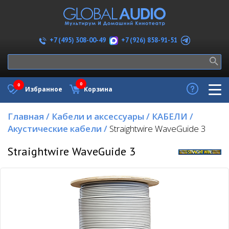
+7 (926) 858-91-51
+7 (495) 308-00-49
0
0
Избранное
Корзина
Главная
/
Кабели и аксессуары
/
КАБЕЛИ
/
Акустические кабели
/
Straightwire WaveGuide 3
Straightwire WaveGuide 3