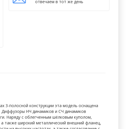
отвечаем в тот же день
ках 3-полосной конструкции эта модель оснащена
м. Диффузоры НЧ динамиков и СЧ динамиков
ги. Наряду с облегченным шёлковым куполом,
а также широкий металлический внешний фланец,
сти на высоких частотах, а также согласование с