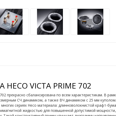
 HECO VICTA PRIME 702
 702 прекрасно сбалансирована по всем характеристикам. В рам
азмерным СЧ динамиком, а также ВЧ динамиком с 25 мм куполо
 многих сериях Heco материала: длинноволокнистой крафт-бума
римагнитной жидкостью для повышенной допустимой мощности, 
и. Такой конструктивный прием улучшает диаграмму направленно