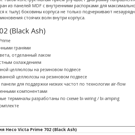
ран из панелей MDF с внутренними распорками для максимальн
ся к тылу) боковины корпуса не только подчеркивают незаурядн
никновения стоячих волн внутри корпуса.
2 (Black Ash)
Prime
ёнными гранями
вета, отделанный лаком
остным охлаждением
анной целлюлозы на резиновом подвесе
ованной целлюлозы на резиновом подвесе
анели для поддержки низких частот по технологии air-flow
венными компонентами
е терминалы разработаны по схеме bi-wiring / bi-amping
комплекте
 Heco Victa Prime 702 (Black Ash)