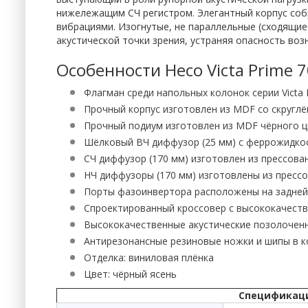
нижележащим СЧ регистром. Элегантный корпус соб
вибрациями. Изогнутые, не параллельные (сходящие
акустической точки зрения, устраняя опасность воз
Особенности Heco Victa Prime 70
Флагман среди напольных колонок серии Victa 
Прочный корпус изготовлен из MDF со скругл
Прочный подиум изготовлен из MDF чёрного ц
Шёлковый ВЧ диффузор (25 мм) с феррожидк
СЧ диффузор (170 мм) изготовлен из прессов
НЧ диффузоры (170 мм) изготовлены из пресс
Порты фазоинвертора расположены на задней п
Спроектированный кроссовер с высококачест
Высококачественные акустические позолоченны
Антирезонансные резиновые ножки и шипы в 
Отделка: виниловая плёнка
Цвет: чёрный ясень
Спецификация