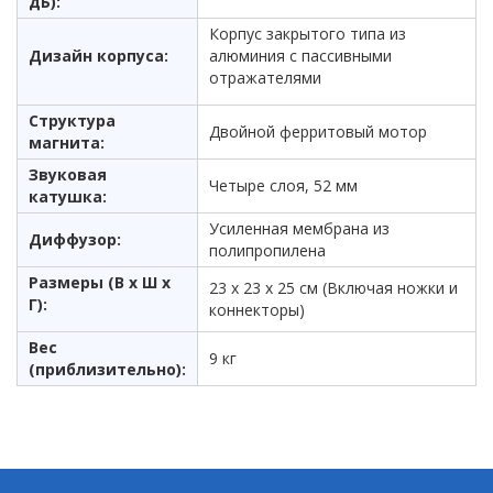
дБ):
Корпус закрытого типа из
Дизайн корпуса:
алюминия с пассивными
отражателями
Структура
Двойной ферритовый мотор
магнита:
Звуковая
Четыре слоя, 52 мм
катушка:
Усиленная мембрана из
Диффузор:
полипропилена
Размеры (В x Ш x
23 x 23 x 25 см (Включая ножки и
Г):
коннекторы)
Вес
9 кг
(приблизительно):