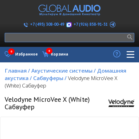
+7 (926) 858-91-51
+7 (495) 308-00-49
0
0
Избранное
Корзина
Главная
/
Акустические системы
/
Домашняя
акустика
/
Сабвуферы
/
Velodyne MicroVee X
(White) Сабвуфер
Velodyne MicroVee X (White)
Сабвуфер