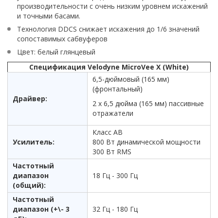
производительности с очень низким уровнем искажений
и точными басами.
Технология DDCS снижает искажения до 1/6 значений
сопоставимых сабвуферов
Цвет: белый глянцевый
Спецификация Velodyne MicroVee X (White)
6,5-дюймовый (165 мм)
(фронтальный)
Драйвер:
2 х 6,5 дюйма (165 мм) пассивные
отражатели
Класс AB
Усилитель:
800 Вт динамической мощности
300 Вт RMS
Частотный
диапазон
18 Гц - 300 Гц
(общий):
Частотный
диапазон (+\- 3
32 Гц - 180 Гц