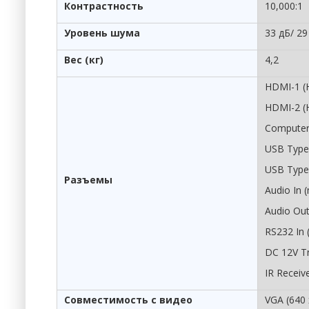
Контрастность
10,000:1
Уровень шума
33 дБ/ 29
Вес (кг)
4,2
HDMI-1 (
HDMI-2 (
Computer 
USB Type 
USB Type 
Разъемы
Audio In (
Audio Out
RS232 In 
DC 12V Tr
IR Receiv
Совместимость с видео
VGA (640 