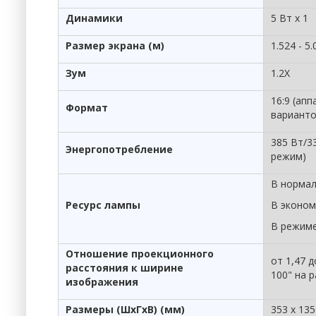
Динамики
5 Вт x 1
Размер экрана (м)
1.524 - 5.
Зум
1.2X
16:9 (ап
Формат
варианто
385 Вт/3
Энергопотребление
режим)
В нормал
Ресурс лампы
В эконом
В режиме
Отношение проекционного
от 1,47 
расстояния к ширине
100" на р
изображения
Размеры (ШхГхВ) (мм)
353 x 135