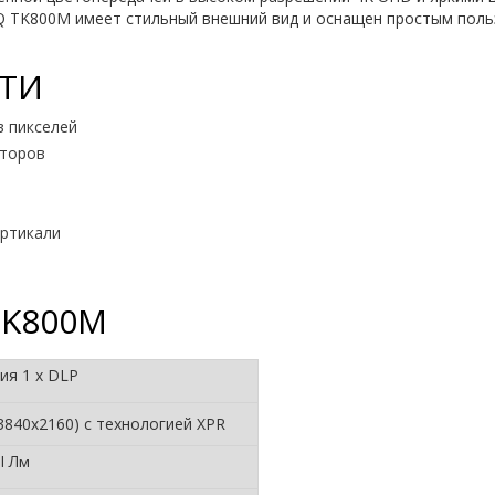
Q TK800M имеет стильный внешний вид и оснащен простым пол
ТИ
в пикселей
кторов
ертикали
TK800M
ия 1 х DLP
3840x2160) с технологией XPR
I Лм