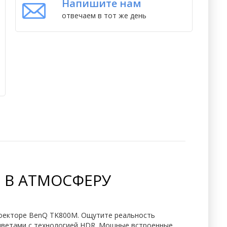
Напишите нам
отвечаем в тот же день
 В АТМОСФЕРУ
роекторе BenQ TK800M. Ощутите реальность
цветами с технологией HDR. Мощные встроенные