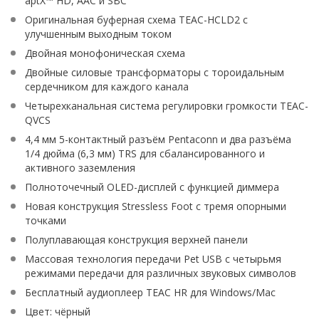
aptX™ HD, AAC и SBC
Оригинальная буферная схема TEAC-HCLD2 с
улучшенным выходным током
Двойная монофоническая схема
Двойные силовые трансформаторы с тороидальным
сердечником для каждого канала
Четырехканальная система регулировки громкости TEAC-
QVCS
4,4 мм 5-контактный разъём Pentaconn и два разъёма
1/4 дюйма (6,3 мм) TRS для сбалансированного и
активного заземления
Полноточечный OLED-дисплей с функцией диммера
Новая конструкция Stressless Foot с тремя опорными
точками
Полуплавающая конструкция верхней панели
Массовая технология передачи Pet USB с четырьмя
режимами передачи для различных звуковых символов
Бесплатный аудиоплеер TEAC HR для Windows/Mac
Цвет: чёрный