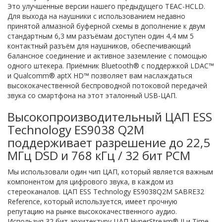
Это улучшенные версии нашего предыдущего TEAC-HCLD.
Для выхода на наушники с использованием недавно
принятой алмазной буферной схемы в дополнение к двум
стандартным 6,3 мм разъёмам доступен один 4,4 мм 5
контактный разъём для наушников, обеспечивающий
балансное соединение и активное заземление с помощью
одного штекера. Приёмник Bluetooth® с поддержкой LDAC™
и Qualcomm® aptX HD™ позволяет вам наслаждаться
высококачественной беспроводной потоковой передачей
звука со смартфона на этот эталонный USB-ЦАП.
Высокопроизводительный ЦАП ESS
Technology ES9038 Q2M
поддерживает разрешение до 22,5
МГц DSD и 768 кГц / 32 бит PCM
Мы использовали один чип ЦАП, который является важным
компонентом для цифрового звука, в каждом из
стереоканалов. ЦАП ESS Technology ES9038Q2M SABRE32
Reference, который используется, имеет прочную
репутацию на рынке высококачественного аудио.
Используя 32 бит архитектуру ЦАП HyperStream® II и Time