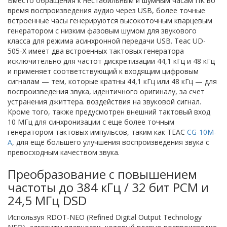
Вместо обращения к нестабильным и шумным часам ПК во
время воспроизведения аудио через USB, более точные
встроенные часы генерируются высокоточным кварцевым
генератором с низким фазовым шумом для звукового
класса для режима асинхронной передачи USB. Teac UD-
505-X имеет два встроенных тактовых генератора
исключительно для частот дискретизации 44,1 кГц и 48 кГц
и применяет соответствующий к входящим цифровым
сигналам — тем, которые кратны 44,1 кГц или 48 кГц — для
воспроизведения звука, идентичного оригиналу, за счет
устранения джиттера. воздействия на звуковой сигнал.
Кроме того, также предусмотрен внешний тактовый вход
10 МГц для синхронизации с еще более точным
генератором тактовых импульсов, таким как TEAC
CG-10M-
A
, для ещё большего улучшения воспроизведения звука с
превосходным качеством звука.
Преобразование с повышением
частоты до 384 кГц / 32 бит PCM и
24,5 МГц DSD
Используя RDOT-NEO (Refined Digital Output Technology