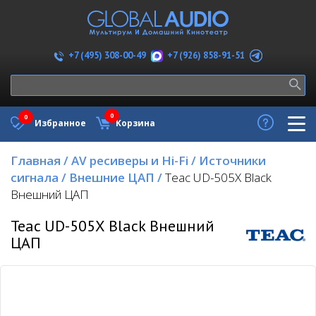
+7 (926) 858-91-51
+7 (495) 308-00-49
0
0
Избранное
Корзина
Главная
/
AV ресиверы и Hi-Fi
/
Источники
сигнала
/
Внешние ЦАП
/
Teac UD-505X Black
Внешний ЦАП
Teac UD-505X Black Внешний
ЦАП