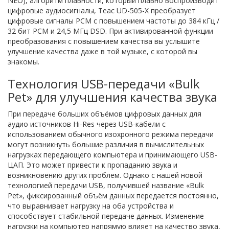
NEO), алгоритм плавности, который плавно воспроизводит
цифровые аудиосигналы, Teac UD-505-X преобразует
цифровые сигналы PCM с повышением частоты до 384 кГц /
32 бит PCM и 24,5 МГц DSD. При активированной функции
преобразования с повышением качества вы услышите
улучшение качества даже в той музыке, с которой вы
знакомы.
Технология USB-передачи «Bulk
Pet» для улучшения качества звука
При передаче больших объёмов цифровых данных для
аудио источников Hi-Res через USB-кабели с
использованием обычного изохронного режима передачи
могут возникнуть большие различия в вычислительных
нагрузках передающего компьютера и принимающего USB-
ЦАП. Это может привести к пропаданию звука и
возникновению других проблем. Однако с нашей новой
технологией передачи USB, получившей название «Bulk
Pet», фиксированный объём данных передается постоянно,
что выравнивает нагрузку на оба устройства и
способствует стабильной передаче данных. Изменение
нагрузки на компьютер напрямую влияет на качество звука,