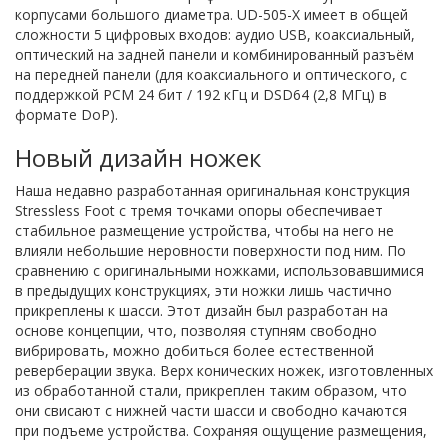
корпусами большого диаметра. UD-505-X имеет в общей
сложности 5 цифровых входов: аудио USB, коаксиальный,
оптический на задней панели и комбинированный разъём
на передней панели (для коаксиального и оптического, с
поддержкой PCM 24 бит / 192 кГц и DSD64 (2,8 МГц) в
формате DoP).
Новый дизайн ножек
Наша недавно разработанная оригинальная конструкция
Stressless Foot с тремя точками опоры обеспечивает
стабильное размещение устройства, чтобы на него не
влияли небольшие неровности поверхности под ним. По
сравнению с оригинальными ножками, использовавшимися
в предыдущих конструкциях, эти ножки лишь частично
прикреплены к шасси. Этот дизайн был разработан на
основе концепции, что, позволяя ступням свободно
вибрировать, можно добиться более естественной
реверберации звука. Верх конических ножек, изготовленных
из обработанной стали, прикреплен таким образом, что
они свисают с нижней части шасси и свободно качаются
при подъеме устройства. Сохраняя ощущение размещения,