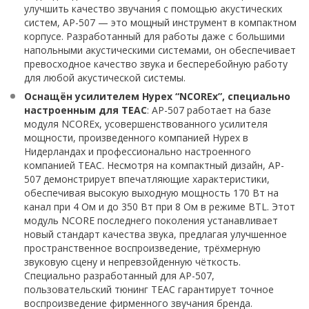
улучшить качество звучания с помощью акустических
систем, AP-507 — это мощный инструмент в компактном
корпусе. Разработанный для работы даже с большими
напольными акустическими системами, он обеспечивает
превосходное качество звука и бесперебойную работу
для любой акустической системы.
Оснащён усилителем Hypex “NCOREx”, специально
настроенным для TEAC
: AP-507 работает на базе
модуля NCOREx, усовершенствованного усилителя
мощности, произведенного компанией Hypex в
Нидерландах и профессионально настроенного
компанией TEAC. Несмотря на компактный дизайн, AP-
507 демонстрирует впечатляющие характеристики,
обеспечивая высокую выходную мощность 170 Вт на
канал при 4 Ом и до 350 Вт при 8 Ом в режиме BTL. Этот
модуль NCORE последнего поколения устанавливает
новый стандарт качества звука, предлагая улучшенное
пространственное воспроизведение, трёхмерную
звуковую сцену и непревзойденную чёткость.
Специально разработанный для AP-507,
пользовательский тюнинг TEAC гарантирует точное
воспроизведение фирменного звучания бренда.