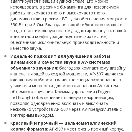
адаптируется к вашей аудиосистеме. Его можно
использовать в режиме би-ампинга для независимой
работы низкочастотного и высокочастотного
динамиков или в режиме BTL для обеспечения мощности
350 Вт при 8 Ом. Благодаря такой гибкости вы можете
создать оптимальную систему, адаптированную к вашей
конкретной конфигурации акустических систем,
обеспечивая исключительную производительность и
качество звука.
Идеально подходит для улучшения работы
динамиков и качества звука в AV-системах
объемного звучания
: благодаря компактному дизайну
и впечатляющей выходной мощности, AP-507 является
идеальным выбором в качестве специализированного
усилителя мощности для многоканальных AV-систем
объёмного звучания. Клемма управления (Trigger
In/Through) обеспечивает плавную синхронизацию,
позволяя одновременно включать и выключать
несколько устройств AP-507 через AV-предусилитель с
триггерным выходом.
Красивый и прочный — цельнометаллический
корпус формата
: AP-507 имеет очень прочный корпус,