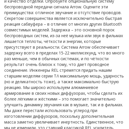
и качество отделки. Опробуйте опциональную систему
беспроводной передачи сигнала Arrow. Оцените эти
преимущества: отличное звучание и отсутствие проводов.
Секретом совершенства является исключительно быстрая
реакция сабвуфера – в отличие от многих других Bluetooth
совместимых моделей. Задержка – это основной порок
беспроводных систем, из-за неё музыка или звук в фильмах
лишается теплоты, чёткости и энергии, которые
присутствуют в реальности. Система Arrow обеспечивает
задержку всего в пределах 15-22 миллисекунд, что во много
раз меньше, чем в обычных системах, и по чёткости
результат очень близок к тому, что дает проводное
соединение. Инженеры REL стремятся придать нашим
старшим моделям серии T/i максимальную мощь, ударность
(но и деликатность тоже), а также максимально быструю
реакцию. Мы широко используем алюминиевое
армирование в своих новых диффузорах, чтобы сделать их
более лёгкими и жёсткими – это помогает значительно
улучшить динамику звучания как в музыке, так и в фильмах.
Мы даже перестали использовать углерод при
изготовлении диффузоров, поскольку дополнительная
масса заметно увеличивает инертность. Единственное, что
мы не изменили, это ставший классикой REL усилитель