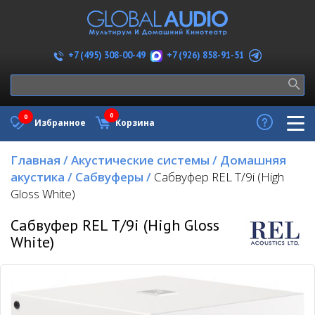
+7 (926) 858-91-51
+7 (495) 308-00-49
0
0
Избранное
Корзина
Главная
/
Акустические системы
/
Домашняя
акустика
/
Сабвуферы
/
Сабвуфер REL T/9i (High
Gloss White)
Сабвуфер REL T/9i (High Gloss
White)