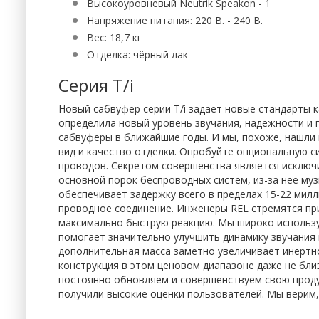
Высокоуровневый Neutrik Speakon - 1
Напряжение питания: 220 В. - 240 В.
Вес: 18,7 кг
Отделка: чёрный лак
Серия T/i
Новый сабвуфер серии T/i задает новые стандарты к
определила новый уровень звучания, надёжности и 
сабвуферы в ближайшие годы. И мы, похоже, нашли 
вид и качество отделки. Опробуйте опциональную с
проводов. Секретом совершенства является исключи
основной порок беспроводных систем, из-за неё муз
обеспечивает задержку всего в пределах 15-22 милл
проводное соединение. Инженеры REL стремятся при
максимально быструю реакцию. Мы широко использу
помогает значительно улучшить динамику звучания 
дополнительная масса заметно увеличивает инертнос
конструкция в этом ценовом диапазоне даже не бли
постоянно обновляем и совершенствуем свою проду
получили высокие оценки пользователей. Мы верим, 