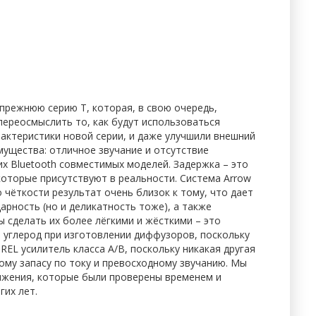
 прежнюю серию Т, которая, в свою очередь,
переосмыслить то, как будут использоваться
актеристики новой серии, и даже улучшили внешний
мущества: отличное звучание и отсутствие
х Bluetooth совместимых моделей. Задержка – это
 которые присутствуют в реальности. Система Arrow
 чёткости результат очень близок к тому, что дает
рность (но и деликатность тоже), а также
сделать их более лёгкими и жёсткими – это
ь углерод при изготовлении диффузоров, поскольку
EL усилитель класса А/В, поскольку никакая другая
ому запасу по току и превосходному звучанию. Мы
ижения, которые были проверены временем и
гих лет.