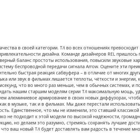
ачества в своей категории. T/i во всех отношениях превосходит
привлекательности дизайна. Команде дизайнеров REL пришлось 
верный баланс простоты использования, повысили звуковые хар
истему беспроводной передачи сигнала Arrow. Оцените эти преи
тельно быстрая реакция сабвуфера – в отличие от многих други
ыка или звук в фильмах лишается теплоты, чёткости и энергии,
исекунд, что во много раз меньше, чем в обычных системах, и по
дать нашим старшим моделям серии T/i максимальную мощь, уда
ем алюминиевое армирование в своих новых диффузорах, чтобы 
как в музыке, так и в фильмах. Мы даже перестали использоват
ть. Единственное, что мы не изменили, это ставший классикой R
зко не подходит к этой модели по высокой надёжности, громадн
кцию, но делаем это разумно, стремясь сохранять лучшие дост
что ваш новый T/i будет доставлять вам радость в течение мно