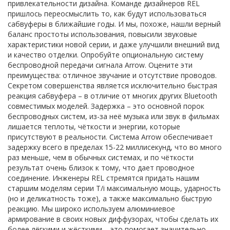
привлекательности дизайна. Команде дизайнеров REL
пришлось переосмыслить то, как будут использоваться
сабвуферы в ближайшие годы. И мы, похоже, нашли верный
баланс простоты использования, повысили звуковые
характеристики новой серии, и даже улучшили внешний вид
и качество отделки. Опробуйте опциональную систему
беспроводной передачи сигнала Arrow. Оцените эти
преимущества: отличное звучание и отсутствие проводов.
Секретом совершенства является исключительно быстрая
реакция сабвуфера – в отличие от многих других Bluetooth
совместимых моделей. Задержка – это основной порок
беспроводных систем, из-за неё музыка или звук в фильмах
лишается теплоты, чёткости и энергии, которые
присутствуют в реальности. Система Arrow обеспечивает
задержку всего в пределах 15-22 миллисекунд, что во много
раз меньше, чем в обычных системах, и по чёткости
результат очень близок к тому, что дает проводное
соединение. Инженеры REL стремятся придать нашим
старшим моделям серии T/i максимальную мощь, ударность
(но и деликатность тоже), а также максимально быструю
реакцию. Мы широко используем алюминиевое
армирование в своих новых диффузорах, чтобы сделать их
более лёгкими и жёсткими – это помогает значительно