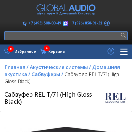
+7 (926) 858-91-51
+7 (495) 308-00-49
0
0
Избранное
Корзина
Главная
/
Акустические системы
/
Домашняя
акустика
/
Сабвуферы
/
Сабвуфер REL T/7i (High
Gloss Black)
Сабвуфер REL T/7i (High Gloss
Black)