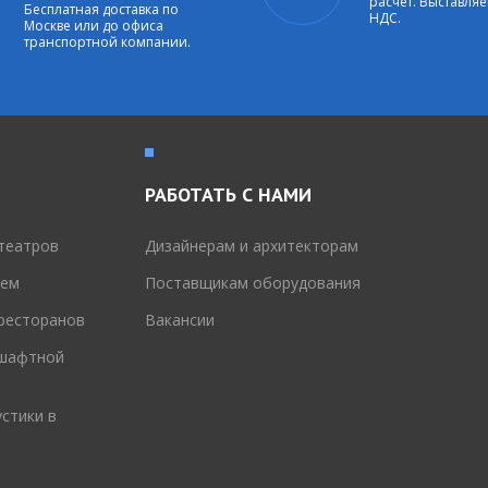
расчет. Выставляе
Бесплатная доставка по
НДС.
Москве или до офиса
транспортной компании.
РАБОТАТЬ С НАМИ
театров
Дизайнерам и архитекторам
тем
Поставщикам оборудования
 ресторанов
Вакансии
дшафтной
стики в