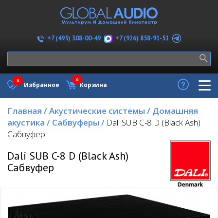
+7 (926) 858-91-51
+7 (495) 308-00-49
0
0
Избранное
Корзина
Главная
/
Акустические системы
/
Домашняя
акустика
/
Сабвуферы
/
Dali SUB C-8 D (Black Ash)
Сабвуфер
Dali SUB C-8 D (Black Ash)
Сабвуфер