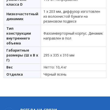
класса D
1 х 203 мм, диффузор изготовлен
Низкочастотный
из волокнистой бумаги на
динамик
резиновом подвесе
Тип
конструкции
Фазоинверторный корпус. Динамик
внутреннего
направлен в пол
объема
Габаритные
размеры (Ш x В x
295 x 335 x 310 мм
Г)
Вес
Нетто: 10,4 кг
Отделка
Чёрный ясень