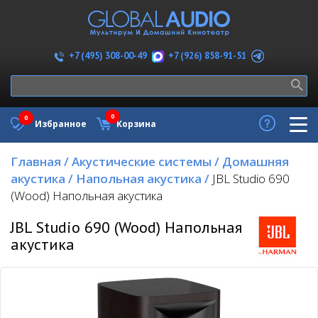
+7 (926) 858-91-51
+7 (495) 308-00-49
0
0
Избранное
Корзина
Главная
/
Акустические системы
/
Домашняя
акустика
/
Напольная акустика
/
JBL Studio 690
(Wood) Напольная акустика
JBL Studio 690 (Wood) Напольная
акустика