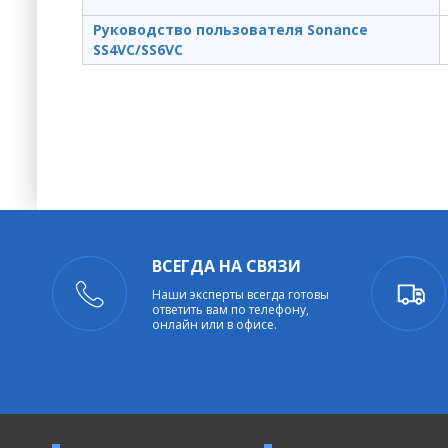
Руководство пользователя Sonance
SS4VC/SS6VC
ВСЕГДА НА СВЯЗИ
Наши эксперты всегда готовы
ответить вам по телефону,
онлайн или в офисе.