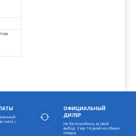
итом
ЛАТЫ
ОФИЦИАЛЬНЫЙ
ДИЛЕР
наличный
м счета с
Не беспокойтесь за свой
выбор. У вас 14 дней на обмен
товара.