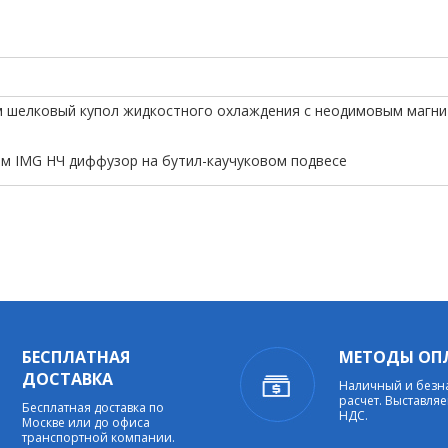
мм шелковый купол жидкостного охлаждения с неодимовым магн
 мм IMG НЧ диффузор на бутил-каучуковом подвесе
БЕСПЛАТНАЯ
МЕТОДЫ ОП
ДОСТАВКА
Наличный и без
расчет. Выставляе
Бесплатная доставка по
НДС.
Москве или до офиса
транспортной компании.