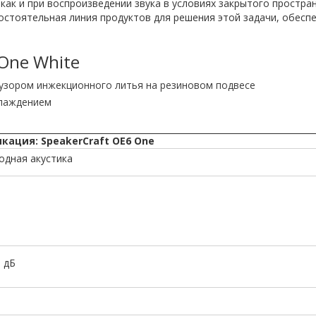
как и при воспроизведении звука в условиях закрытого простра
мостоятельная линия продуктов для решения этой задачи, обес
One White
узором инжекционного литья на резиновом подвесе
хлаждением
кация: SpeakerCraft OE6 One
одная акустика
3 дБ