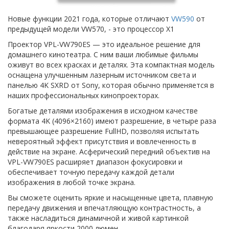
Новые функции 2021 года, которые отличают
VW590
от
предыдущей модели VW570, - это процессор X1
Проектор VPL-VW790ES — это идеальное решение для
домашнего кинотеатра. С ним ваши любимые фильмы
оживут во всех красках и деталях. Эта компактная модель
оснащена улучшенным лазерным источником света и
панелью 4K SXRD от Sony, которая обычно применяется в
наших профессиональных кинопроекторах.
Богатые деталями изображения в исходном качестве
формата 4K (4096×2160) имеют разрешение, в четыре раза
превышающее разрешение FullHD, позволяя испытать
невероятный эффект присутствия и вовлеченность в
действие на экране. Асферический передний объектив на
VPL-VW790ES расширяет диапазон фокусировки и
обеспечивает точную передачу каждой детали
изображения в любой точке экрана.
Вы сможете оценить яркие и насыщенные цвета, плавную
передачу движения и впечатляющую контрастность, а
также насладиться динамичной и живой картинкой
благодаря яркости 2000 люмен.