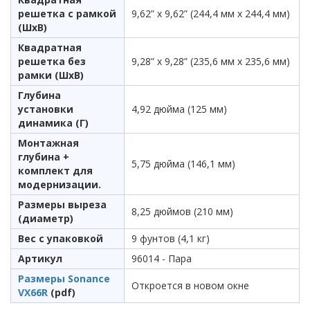
решетка с рамкой
9,62” x 9,62” (244,4 мм x 244,4 мм)
(ШxВ)
Квадратная
решетка без
9,28” x 9,28” (235,6 мм x 235,6 мм)
рамки (ШxВ)
Глубина
установки
4,92 дюйма (125 мм)
динамика (Г)
Монтажная
глубина +
5,75 дюйма (146,1 мм)
комплект для
модернизации.
Размеры выреза
8,25 дюймов (210 мм)
(диаметр)
Вес с упаковкой
9 фунтов (4,1 кг)
Артикул
96014 - Пара
Размеры Sonance
Откроется в новом окне
VX66R
(pdf)