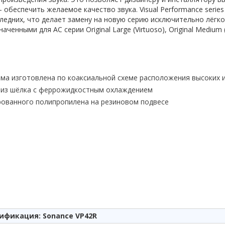
– обеспечить желаемое качество звука. Visual Performance seri
оследних, что делает замену на новую серию исключительно лёгкой
нными для АС серии Original Large (Virtuoso), Original Medium (S
ема изготовлена по коаксиальной схеме расположения высоких и
н из шёлка с феррожидкостным охлаждением
ированного полипропилена на резиновом подвесе
ификация: Sonance VP42R