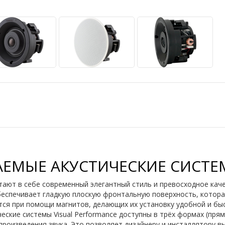
АЕМЫЕ АКУСТИЧЕСКИЕ СИСТЕ
етают в себе современный элегантный стиль и превосходное кач
беспечивает гладкую плоскую фронтальную поверхность, которая
ся при помощи магнитов, делающих их установку удобной и быс
кие системы Visual Performance доступны в трёх формах (прямоу
спроизведения звука. Это позволяет дизайнеру и инсталлятору 