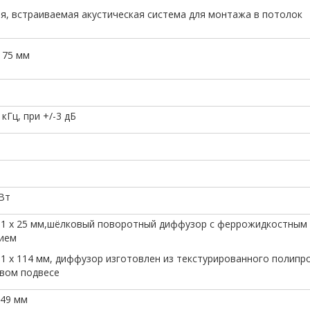
я, встраиваемая акустическая система для монтажа в потолок
175 мм
 кГц, при +/-3 дБ
 Вт
: 1 x 25 мм,шёлковый поворотный диффузор с феррожидкостным
ием
 1 х 114 мм, диффузор изготовлен из текстурированного полипр
овом подвесе
149 мм