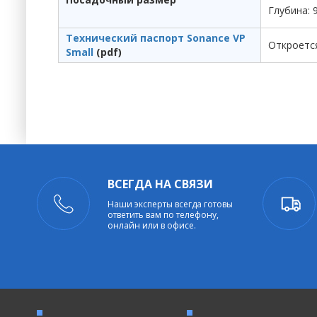
Глубина: 
Технический паспорт Sonance VP
Откроетс
Small
(pdf)
ВСЕГДА НА СВЯЗИ
Наши эксперты всегда готовы
ответить вам по телефону,
онлайн или в офисе.