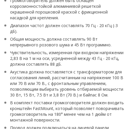
Громкоговоритель должен быть оснащен
коррозионностойкой алюминиевой решеткой
окрашенной порошковой краской с фрикционной
насадкой для крепления.
Диапазон частот должен составлять 70 Гц - 20 кГц (-3
дБ).
Общая мощность должна составлять 90 Вт
непрерывного розового шума и 45 Вт программно.
Чувствительность, измеренная при входном напряжении
2,83 В на 1 м на оси, усредненной между 43 Гц - 20 кГц,
должна составлять 88 дБ.
Акустика должна поставляется с трансформатором для
согласования линий, рассчитанным на напряжение 100 В
или 70 В или 70 В., с фронтальным управлением,
позволяющим выбирать уровень отбираемой мощности
30 Вт, 15 Вт, 7.5 Вт и 3,8 Вт (70 В.) и байпас 8 Ом.
В комплект поставки громкоговорителя должен входить
кронштейн FastMount, который позволяет поворачивать
громкоговоритель на 180° менее чем на 1 дюйм от
монтажной поверхности.
Провод должен подключаться на лицевой панели