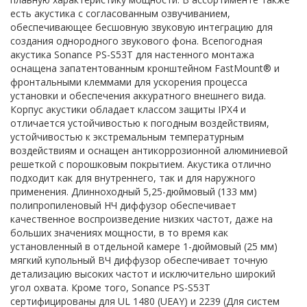
есть акустика с согласованным озвучиванием,
обеспечивающее бесшовную звуковую интеграцию для
создания однородного звукового фона. Всепогодная
акустика Sonance PS-S53T для настенного монтажа
оснащена запатентованным кронштейном FastMount® и
фронтальными клеммами для ускорения процесса
установки и обеспечения аккуратного внешнего вида.
Корпус акустики обладает классом защиты IPX4 и
отличается устойчивостью к погодным воздействиям,
устойчивостью к экстремальным температурным
воздействиям и оснащен антикоррозионной алюминиевой
решеткой с порошковым покрытием. Акустика отлично
подходит как для внутреннего, так и для наружного
применения. Длинноходный 5,25-дюймовый (133 мм)
полипропиленовый НЧ диффузор обеспечивает
качественное воспроизведение низких частот, даже на
больших значениях мощности, в то время как
установленный в отдельной камере 1-дюймовый (25 мм)
мягкий купольный ВЧ диффузор обеспечивает точную
детализацию высоких частот и исключительно широкий
угол охвата. Кроме того, Sonance PS-S53T
сертифицированы для UL 1480 (UEAY) и 2239 (Для систем