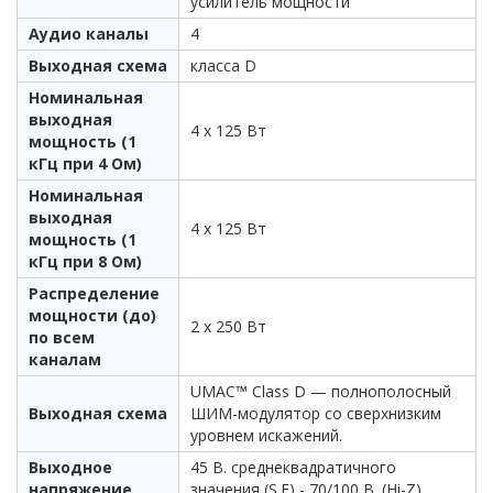
усилитель мощности
Аудио каналы
4
Выходная схема
класса D
Номинальная
выходная
4 x 125 Вт
мощность (1
кГц при 4 Ом)
Номинальная
выходная
4 x 125 Вт
мощность (1
кГц при 8 Ом)
Распределение
мощности (до)
2 х 250 Вт
по всем
каналам
UMAC™ Class D — полнополосный
Выходная схема
ШИМ-модулятор со сверхнизким
уровнем искажений.
Выходное
45 В. среднеквадратичного
напряжение
значения (S.E) - 70/100 В. (Hi-Z)