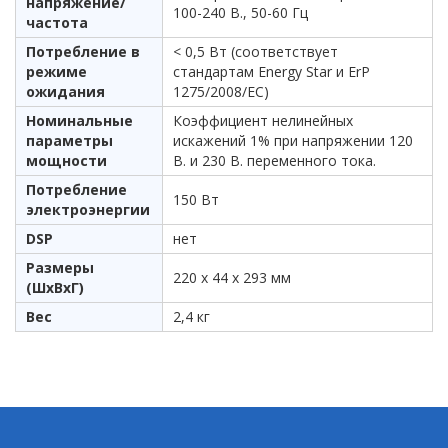
напряжение/
100-240 В., 50-60 Гц
частота
Потребление в
< 0,5 Вт (соответствует
режиме
стандартам Energy Star и ErP
ожидания
1275/2008/EC)
Номинальные
Коэффициент нелинейных
параметры
искажений 1% при напряжении 120
мощности
В. и 230 В. переменного тока.
Потребление
150 Вт
электроэнергии
DSP
нет
Размеры
220 х 44 х 293 мм
(ШхВхГ)
Вес
2,4 кг