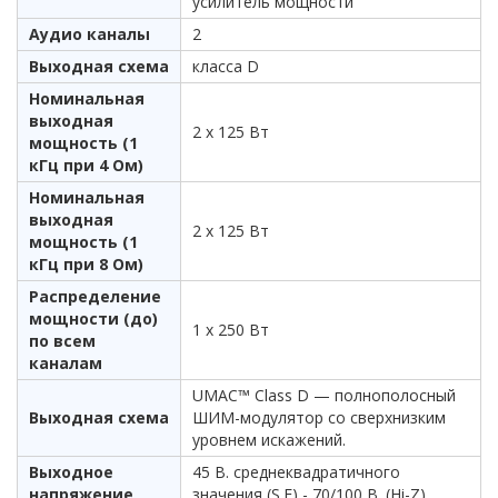
усилитель мощности
Аудио каналы
2
Выходная схема
класса D
Номинальная
выходная
2 x 125 Вт
мощность (1
кГц при 4 Ом)
Номинальная
выходная
2 x 125 Вт
мощность (1
кГц при 8 Ом)
Распределение
мощности (до)
1 х 250 Вт
по всем
каналам
UMAC™ Class D — полнополосный
Выходная схема
ШИМ-модулятор со сверхнизким
уровнем искажений.
Выходное
45 В. среднеквадратичного
напряжение
значения (S.E) - 70/100 В. (Hi-Z)