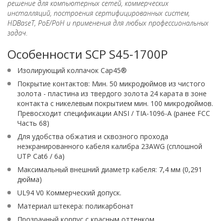
решение для компьютерных сетей, коммерческих
инсталляций, построения сертифицированных систем,
HDBaseT, PoE/PoH и применения для любых профессиональных
задач.
Особенности SCP S45-1700P
Изолирующий колпачок Cap45®
Покрытие контактов: Мин. 50 микродюймов из чистого
золота - пластина из твердого золота 24 карата в зоне
контакта с никелевым покрытием мин. 100 микродюймов.
Превосходит спецификации ANSI / TIA-1096-A (ранее FCC
Часть 68)
Для удобства обжатия и сквозного прохода
неэкранированного кабеля калибра 23AWG (сплошной
UTP Cat6 / 6a)
Максимальный внешний диаметр кабеля: 7,4 мм (0,291
дюйма)
UL94 V0 Коммерческий допуск.
Материал штекера: поликарбонат
Прозрачный корпус с красным оттенком.