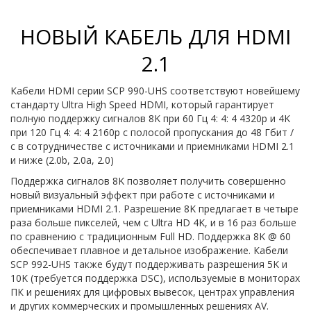
НОВЫЙ КАБЕЛЬ ДЛЯ HDMI
2.1
Кабели HDMI серии SCP 990-UHS соответствуют новейшему
стандарту Ultra High Speed ​​HDMI, который гарантирует
полную поддержку сигналов 8K при 60 Гц 4: 4: 4 4320p и 4K
при 120 Гц 4: 4: 4 2160p с полосой пропускания до 48 Гбит /
с в сотрудничестве с источниками и приемниками HDMI 2.1
и ниже (2.0b, 2.0a, 2.0)
Поддержка сигналов 8K позволяет получить совершенно
новый визуальный эффект при работе с источниками и
приемниками HDMI 2.1. Разрешение 8K предлагает в четыре
раза больше пикселей, чем с Ultra HD 4K, и в 16 раз больше
по сравнению с традиционным Full HD. Поддержка 8K @ 60
обеспечивает плавное и детальное изображение. Кабели
SCP 992-UHS также будут поддерживать разрешения 5K и
10K (требуется поддержка DSC), используемые в мониторах
ПК и решениях для цифровых вывесок, центрах управления
и других коммерческих и промышленных решениях AV.