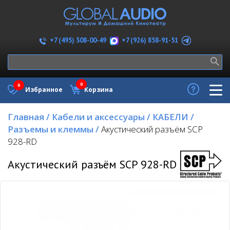
+7 (926) 858-91-51
+7 (495) 308-00-49
0
0
Избранное
Корзина
Главная
/
Кабели и аксессуары
/
КАБЕЛИ
/
Разъемы и клеммы
/
Акустический разъём SCP
928-RD
Акустический разъём SCP 928-RD