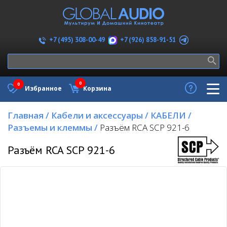
+7 (926) 858-91-51
+7 (495) 308-00-49
0
0
Избранное
Корзина
Главная
/
Кабели и аксессуары
/
КАБЕЛИ
/
Разъемы и клеммы
/
Разъём RCA SCP 921-6
Разъём RCA SCP 921-6