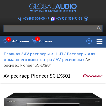
+7 (926) 858-91-51
+7 (495) 308-00-49
0
0
Избранное
Корзина
Главная
/
AV ресиверы и Hi-Fi
/
Ресиверы для
домашнего кинотеатра
/
AV-ресиверы
/
AV
ресивер Pioneer SC-LX801
AV ресивер Pioneer SC-LX801