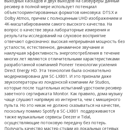
выходных каскадов и двух выходов на сабвуферы данный
ресивер в полной мере использует потенциал
объектоориентированных форматов кинозвука: DTS:X и
Dolby Atmos, причем с полноценным UHD изображением и
4K-масштабированием самого высокого качества. На
вопрос о качестве звука лабораторные измерения и
результаты исследований на слуховое восприятие
отвечают однозначно: высокая непрерывная мощность без
усталости, естественное, динамичное звучание и
наилучшая эффективность энергопотребления в течение
многих лет являются отличительными характеристиками
разработанной компанией Pioneer технологии усиления
Direct Energy HD. Эта технология была основательно
модернизирована для SC-LX801. И это признали даже
звукооператоры из лондонской компании Air Studios,
которые после тщательных испытаний удостоили ресивер
заветного сертификата Monitor. Как правило, дома музыку
чаще слушают напрямую из интернета, чем с микшерного
пульта. Но это никак не должно сказываться на качестве,
поскольку помимо Spotify в SC-LX801 поддерживаются
также музыкальные сервисы Deezer и Tidal,
осуществляющие потоковую передачу без потерь.
Получать качество мастер-студии из локальных сетевых