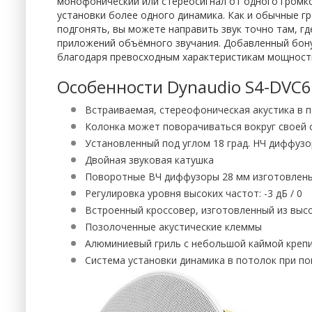
монофонический или стереосигнал от одного громког
установки более одного динамика. Как и обычные гр
подгонять, вы можете направить звук точно там, г
приложений объёмного звучания. Добавленный бонус
благодаря превосходным характеристикам мощности
Особенности Dynaudio S4-DVC6
Встраиваемая, стереофоническая акустика в 
Колонка может поворачиваться вокруг своей о
Установленный под углом 18 град. НЧ диффузо
Двойная звуковая катушка
Поворотные ВЧ диффузоры 28 мм изготовлены
Регулировка уровня высоких частот: -3 дБ / 0
Встроенный кроссовер, изготовленный из вы
Позолоченные акустические клеммы
Алюминиевый гриль с небольшой каймой креп
Система установки динамика в потолок при по