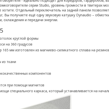
оворителя - идеально подходят для коридоров, гардеробов, ван
омкоговорители серии Studio, уровень громкости в твитерах мо
де хотите. Отдельный переключатель на задней панели позволя
. Вы получаете ещё одну звуковую катушку Dynaudio – обмотки
, охлаждения и передачи энергии.
5
потолок круглой формы
си на 360 градусов
р 165 мм изготовлен из магниево-силикатного сплава на резин
 из ткани
сококачественных компонентов
ится при помощи магнитов
мощи специального каркаса, который устанавливается на начал