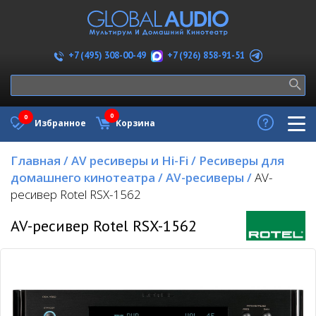
+7 (926) 858-91-51
+7 (495) 308-00-49
0
0
Избранное
Корзина
Главная
/
AV ресиверы и Hi-Fi
/
Ресиверы для
домашнего кинотеатра
/
AV-ресиверы
/
AV-
ресивер Rotel RSX-1562
AV-ресивер Rotel RSX-1562