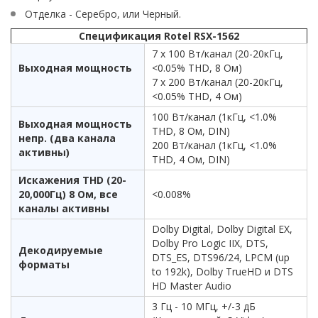
Отделка - Серебро, или Черный.
Спецификация Rotel RSX-1562
7 x 100 Вт/канал (20-20кГц,
Выходная мощность
<0.05% THD, 8 Ом)
7 x 200 Вт/канал (20-20кГц,
<0.05% THD, 4 Ом)
100 Вт/канал (1кГц, <1.0%
Выходная мощность
THD, 8 Ом, DIN)
непр. (два канала
200 Вт/канал (1кГц, <1.0%
активны)
THD, 4 Ом, DIN)
Искажения THD (20-
20,000Гц) 8 Ом, все
<0.008%
каналы активны
Dolby Digital, Dolby Digital EX,
Dolby Pro Logic IIX, DTS,
Декодируемые
DTS_ES, DTS96/24, LPCM (up
форматы
to 192k), Dolby TrueHD и DTS
HD Master Audio
3 Гц - 10 MГц, +/-3 дБ