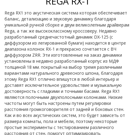
REGA RX-1
Rega RX1 это акустическая система которая обеспечивает
баланс, детализацию и звуковую динамику благодаря
уникальной ручной сборке и двум великолепным драйверам
Rega, а так же высококлассному кроссоверу. Недавно
разработанный среднечастотный динамик DX-125 (с
диффузором из легированной бумаги) находится в центре
диапазона колонок RX-1 и прекрасно сочетается с ВЧ
диффузором ZRR. Эти изготовленные на заказ динамики
установлены в недавно разработанный корпус из МДФ
толщиной 18 мм. покрытый на выбор тремя различными
вариантами натурального древесного шпона, благодаря
этому Rega RX1 отлично впишутся в любой интерьер и
доставят исключительное удовольствие и музыкальную
достоверность с гладкими и точными басами. Rega RX1
являются полочными двухполосными колонками. Низкие
частоты могут быть настроены путем регулировки
расстояния громкоговорителя от задней и боковых стен.
Как и во всех акустических систем, это будет зависеть от
размера комнаты, пола и мебели, поэтому некоторые
простые эксперименты с тестированием различного
расстояния от стен, помогут оптимизировать