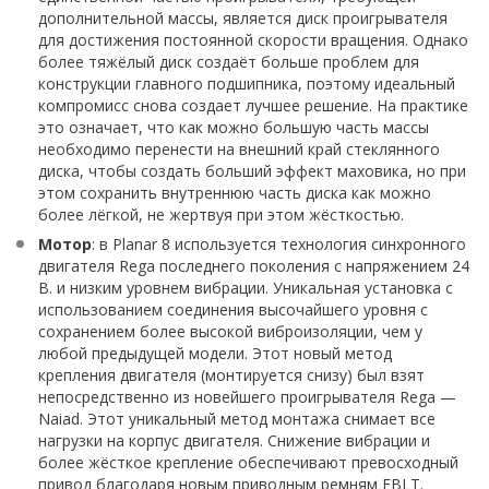
дополнительной массы, является диск проигрывателя
для достижения постоянной скорости вращения. Однако
более тяжёлый диск создаёт больше проблем для
конструкции главного подшипника, поэтому идеальный
компромисс снова создает лучшее решение. На практике
это означает, что как можно большую часть массы
необходимо перенести на внешний край стеклянного
диска, чтобы создать больший эффект маховика, но при
этом сохранить внутреннюю часть диска как можно
более лёгкой, не жертвуя при этом жёсткостью.
Мотор
: в Planar 8 используется технология синхронного
двигателя Rega последнего поколения с напряжением 24
В. и низким уровнем вибрации. Уникальная установка с
использованием соединения высочайшего уровня с
сохранением более высокой виброизоляции, чем у
любой предыдущей модели. Этот новый метод
крепления двигателя (монтируется снизу) был взят
непосредственно из новейшего проигрывателя Rega —
Naiad. Этот уникальный метод монтажа снимает все
нагрузки на корпус двигателя. Снижение вибрации и
более жёсткое крепление обеспечивают превосходный
привод благодаря новым приводным ремням EBLT.