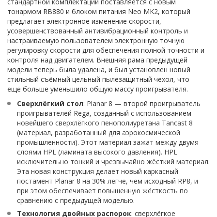
стандартной комплектации поставляется с новым
тонармом RB880 и блоком питания Neo MK2, который
предлагает электронное изменение скорости,
усовершенствованный антивибрационный контроль и
настраиваемую пользователем электронную точную
регулировку скорости для обеспечения полной точности и
контроля над двигателем. Внешняя рама предыдущей
модели теперь была удалена, и был установлен новый
стильный съёмный цельный пылезащитный чехол, что
ещё больше уменьшило общую массу проигрывателя.
Сверхлёгкий стол
: Planar 8 — второй проигрыватель
проигрывателей Rega, созданный с использованием
новейшего сверхлёгкого пенополиуретана Tancast 8
(материал, разработанный для аэрокосмической
промышленности). Этот материал зажат между двумя
слоями HPL (ламината высокого давления). HPL
исключительно тонкий и чрезвычайно жёсткий материал.
Эта новая конструкция делает новый каркасный
постамент Planar 8 на 30% легче, чем исходный RP8, и
при этом обеспечивает повышенную жёсткость по
сравнению с предыдущей моделью.
Технология двойных распорок
: сверхлёгкое