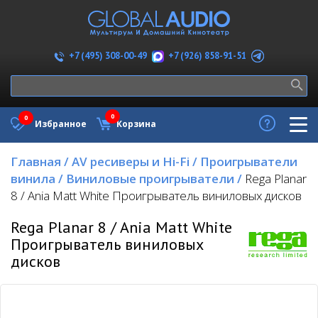
+7 (926) 858-91-51
+7 (495) 308-00-49
0
0
Избранное
Корзина
Главная
/
AV ресиверы и Hi-Fi
/
Проигрыватели
винила
/
Виниловые проигрыватели
/
Rega Planar
8 / Ania Matt White Проигрыватель виниловых дисков
Rega Planar 8 / Ania Matt White
Проигрыватель виниловых
дисков