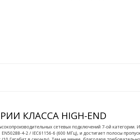
ОРИИ КЛАССА HIGH-END
 высокопроизводительных сетевых подключений 7-ой категории. 
N50288-4-2 / IEC61156-6 (600 МГц), и достигает полосы пропус
 (10 Гигабит в секунду). Тем не менее, благодаря требователь