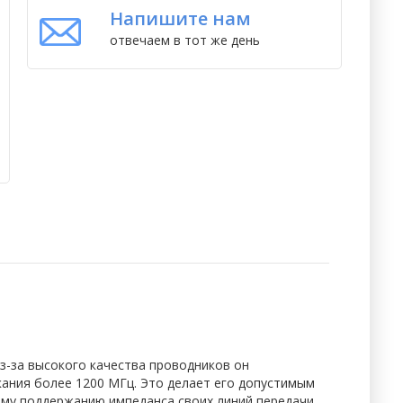
Напишите нам
отвечаем в тот же день
Из-за высокого качества проводников он
кания более 1200 МГц. Это делает его допустимым
ному поддержанию импеданса своих линий передачи