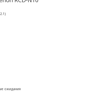
2.1)
име ожидания