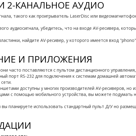
И 2-КАНАЛЬНОЕ АУДИО
игнала, такого как проигрыватель LaserDisc или видеомагнитоф
.
вого аудиосигнала, убедитесь, что на входе AV-ресивера, кото
астинки, найдите AV-ресивер, у которого имеется вход "phono";
ЕНИЕ И ПРИЛОЖЕНИЯ
 они часто поставляются с пультом дистанционного управления
й порт RS-232 для подключения к системам домашней автоматиз
 сети.
ншетами доступны у многих производителей AV-ресиверов, но 
ещами с помощью мобильного устройства, вы можете подумать 
 вы планируете использовать стандартный пульт Д/У но размещ
НДАЦИИ