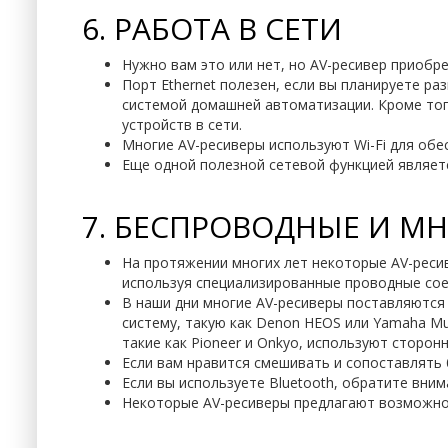
6. РАБОТА В СЕТИ
Нужно вам это или нет, но AV-ресивер приобр
Порт Ethernet полезен, если вы планируете р
системой домашней автоматизации. Кроме тог
устройств в сети.
Многие AV-ресиверы используют Wi-Fi для обес
Еще одной полезной сетевой функцией являет
7. БЕСПРОВОДНЫЕ И 
На протяжении многих лет некоторые AV-ресив
используя специализированные проводные соед
В наши дни многие AV-ресиверы поставляютс
систему, такую ​​как Denon HEOS или Yamaha 
такие как Pioneer и Onkyo, используют сторонн
Если вам нравится смешивать и сопоставлять 
Если вы используете Bluetooth, обратите вни
Некоторые AV-ресиверы предлагают возможнос