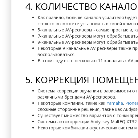
4. КОЛИЧЕСТВО КАНАЛ
Как правило, больше каналов усилителя будет
сколько вы можете установить в своей комнат
5-канальные AV-ресиверы - самые простые и, к
7-канальные AV-ресиверы могут обрабатывать D
9-канальные AV-ресиверы могут обрабатывать 
Некоторые 9-канальные AV-ресиверы также пр
воспользоваться.
В этом году есть несколько 11-канальных AV-р
5. КОРРЕКЦИЯ ПОМЕЩЕ
Система коррекции звучания в зависимости о
различными брендами AV-ресиверов.
Некоторые компании, такие как
Yamaha
,
Pione
сложные сторонние решения, такие как Audyssey
Существует множество вариантов с точки зр
Системы автокоррекции Audyssey MultEQ XT32 
Некоторые комбинации акустических систем и