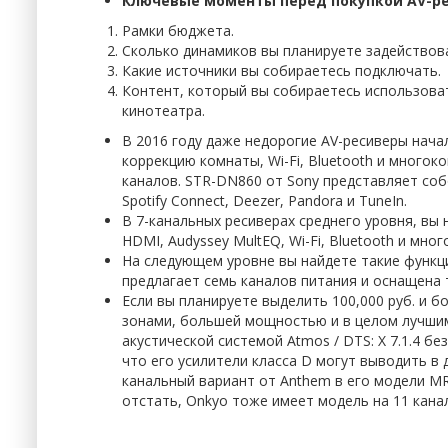
Ключевые моменты перед покупкой AV-ре
Рамки бюджета.
Сколько динамиков вы планируете задействов
Какие источники вы собираетесь подключать.
Контент, который вы собираетесь использоват
кинотеатра.
В 2016 году даже недорогие AV-ресиверы нача
коррекцию комнаты, Wi-Fi, Bluetooth и много
каналов. STR-DN860 от Sony представляет соб
Spotify Connect, Deezer, Pandora и TuneIn.
В 7-канальных ресиверах среднего уровня, вы
HDMI, Audyssey MultEQ, Wi-Fi, Bluetooth и мног
На следующем уровне вы найдете такие функци
предлагает семь каналов питания и оснащена
Если вы планируете выделить 100,000 руб. и б
зонами, большей мощностью и в целом лучшим
акустической системой Atmos / DTS: X 7.1.4 б
что его усилители класса D могут выводить в
канальный вариант от Anthem в его модели M
отстать, Onkyo тоже имеет модель на 11 кана