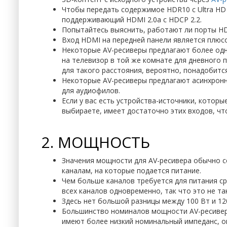
Чтобы передать содержимое HDR10 с Ultra HD 
поддерживающий HDMI 2.0a с HDCP 2.2.
Попытайтесь выяснить, работают ли порты HDM
Вход HDMI на передней панели является плюсо
Некоторые AV-ресиверы предлагают более одн
на телевизор в той же комнате для дневного 
для такого расстояния, вероятно, понадобит
Некоторые AV-ресиверы предлагают асинхронн
для аудиофилов.
Если у вас есть устройства-источники, котор
выбираете, имеет достаточно этих входов, ч
2. МОЩНОСТЬ
Значения мощности для AV-ресивера обычно 
каналам, на которые подается питание.
Чем больше каналов требуется для питания ср
всех каналов одновременно, так что это не та
Здесь нет большой разницы между 100 Вт и 12
Большинство номиналов мощности AV-ресивера
имеют более низкий номинальный импеданс, он