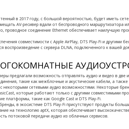
етенный в 2017 году, с большой вероятностью, будет иметь сет
азмещать AV-ресивер вдали от беспроводного маршрутизатора ил
о, проводное соединение Ethernet обеспечивает наилучшую про
печения совместимости с Apple AirPlay, DTS Play-Fi и другими 
ся воспроизведение с сервера DLNA, подключенного к вашей до
МНОГОКОМНАТНЫЕ АУДИОУСТР
еры предлагали возможность отправлять аудио и видео в две и
инения, такие как межблочные и акустические кабели, а также
я с некоторыми сетевыми аудио возможностями. Некоторые бре
MusicCast, которые работают только с другими совместимыми пр
ие платформы, такие как Google Cast и DTS Play-Fi.
бренды, в экосистеме DTS Play-Fi присутствуют продукты больш
мание на технологию aptX, которая обеспечивает высококачестве
ть потоковой передачи аудио из облачных сервисов.