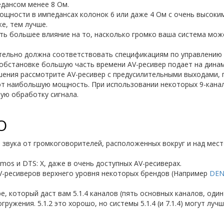
едансом менее 8 Ом.
щности в импедансах колонок 6 или даже 4 Ом с очень высоки
е, тем лучше.
ть большее влияние на то, насколько громко ваша система мож
тельно должна соответствовать спецификациям по управлению
бстановке большую часть времени AV-ресивер подает на динами
ения рассмотрите AV-ресивер с предусилительными выходами, 
т наибольшую мощность. При использовании некоторых 9-канал
ую обработку сигнала.
О
. звука от громкоговорителей, расположенных вокруг и над мес
os и DTS: X, даже в очень доступных AV-ресиверах.
V-ресиверов верхнего уровня некоторых брендов (Например
DE
, который даст вам 5.1.4 каналов (пять основных каналов, оди
ружения. 5.1.2 это хорошо, но системы 5.1.4 (и 7.1.4) могут лу