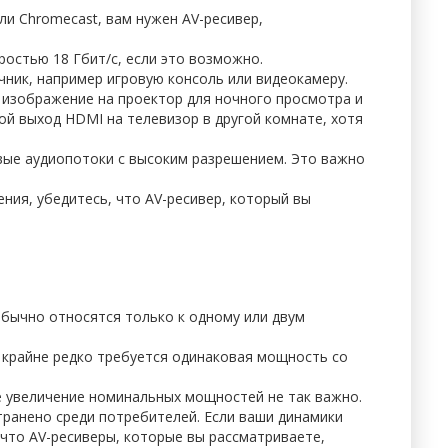
и Chromecast, вам нужен AV-ресивер,
ростью 18 Гбит/с, если это возможно.
чник, например игровую консоль или видеокамеру.
изображение на проектор для ночного просмотра и
ой выход HDMI на телевизор в другой комнате, хотя
вые аудиопотоки с высоким разрешением. Это важно
ния, убедитесь, что AV-ресивер, который вы
бычно относятся только к одному или двум
и крайне редко требуется одинаковая мощность со
ое увеличение номинальных мощностей не так важно.
ранено среди потребителей. Если ваши динамики
 что AV-ресиверы, которые вы рассматриваете,