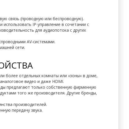
евую связь (проводную или беспроводную).
и использовать IP-управление в сочетании с
изводительность для аудиопотока с других
беспроводными AV-системами.
машней сети.
ОЙСТВА
ли более отдельных комнаты или «зоны» в доме,
 аналоговое видео и даже HDMI.
нды предлагают только собственную фирменную
одуктами того же производителя. Другие бренды,
инства производителей.
нную передачу звука.