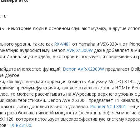
сивера это:
ать.
ь - некоторые люди в основном слушают музыку, а другие испо
льного уровня, такие как
RX-V481
от Yamaha и VSX-830-K от Pion
комнатную аудиосистему. Denon
AVR-X1300W
даже добавляет в микс
ой 7-канальную модель, в которой используется современный г
 найдете множество функций.
Denon AVR-X2300W
предлагает Dolb
ое другое.
и, как акустическая коррекция комнаты Audyssey MultEQ XT32, 
 такими премиум-функциями, как две отдельные зоны HDMI и бес
олее, то можете рассчитывать на AV-ресивер верхнего уровня с
и характеристиками. Denon AVR-X6300H предлагает 11 каналов,
ез какого-либо дополнительного усиления.
Pioneer SC-LX901
- еще
 два раза больше пиковой мощности (всех каналов), чем многие
RX1120, которая использует высокоэффективную систему коррек
лов:
TX-RZ3100
.