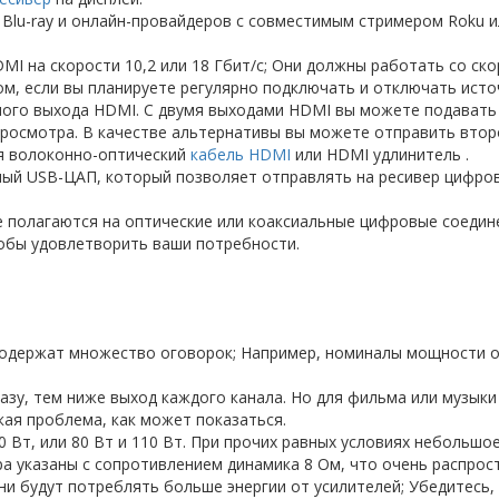
Blu-ray и онлайн-провайдеров с совместимым стримером Roku ил
I на скорости 10,2 или 18 Гбит/с; Они должны работать со ско
м, если вы планируете регулярно подключать и отключать исто
ого выхода HDMI. С двумя выходами HDMI вы можете подавать 
просмотра. В качестве альтернативы вы можете отправить втор
ся волоконно-оптический
кабель HDMI
или HDMI удлинитель .
ый USB-ЦАП, который позволяет отправлять на ресивер цифро
ые полагаются на оптические или коаксиальные цифровые соедине
тобы удовлетворить ваши потребности.
содержат множество оговорок; Например, номиналы мощности о
азу, тем ниже выход каждого канала. Но для фильма или музык
кая проблема, как может показаться.
0 Вт, или 80 Вт и 110 Вт. При прочих равных условиях небольш
 указаны с сопротивлением динамика 8 Ом, что очень распрост
и будут потреблять больше энергии от усилителей; Убедитесь,