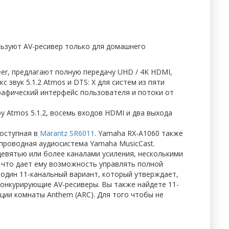
льзуют AV-ресивер только для домашнего
eer, предлагают полную передачу UHD / 4K HDMI,
 звук 5.1.2 Atmos и DTS: X для систем из пяти
рафический интерфейс пользователя и потоки от
y Atmos 5.1.2, восемь входов HDMI и два выхода
доступная в
Marantz SR6011
. Yamaha RX-A1060 также
проводная аудиосистема Yamaha MusicCast.
 девятью или более каналами усиления, несколькими
 что дает ему возможность управлять полной
 один 11-канальный вариант, который утверждает,
 конкурирующие AV-ресиверы. Вы также найдете 11-
ции комнаты Anthem (ARC). Для того чтобы не