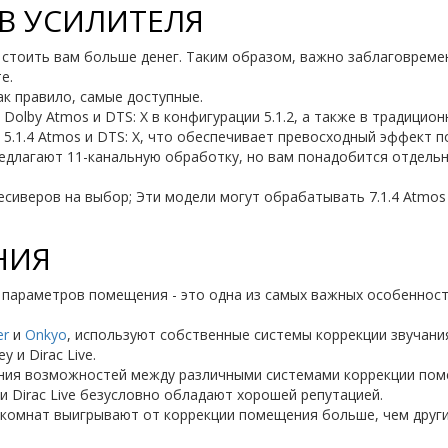
ОВ УСИЛИТЕЛЯ
 стоить вам больше денег. Таким образом, важно заблаговреме
е.
ак правило, самые доступные.
olby Atmos и DTS: X в конфигурации 5.1.2, а также в традиционн
5.1.4 Atmos и DTS: X, что обеспечивает превосходный эффект п
едлагают 11-канальную обработку, но вам понадобится отдельн
есиверов на выбор; Эти модели могут обрабатывать 7.1.4 Atmos /
НИЯ
т параметров помещения - это одна из самых важных особеннос
er
и
Onkyo
, используют собственные системы коррекции звучания
 и Dirac Live.
ения возможностей между различными системами коррекции пом
и Dirac Live безусловно обладают хорошей репутацией.
 комнат выигрывают от коррекции помещения больше, чем други