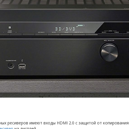
ых ресиверов имеют входы HDMI 2.0 с защитой от копирования 
есивер
на дисплей.