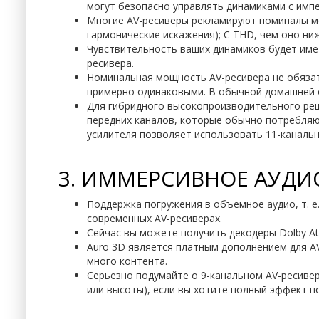
могут безопасно управлять динамиками с имп
Многие AV-ресиверы рекламируют номиналы мо
гармонические искажения); С THD, чем оно ниж
Чувствительность ваших динамиков будет име
ресивера.
Номинальная мощность AV-ресивера не обяза
примерно одинаковыми. В обычной домашней о
Для гибридного высокопроизводительного реш
передних каналов, которые обычно потребляю
усилителя позволяет использовать 11-канальн
3. ИММЕРСИВНОЕ АУДИ
Поддержка погружения в объемное аудио, т. е
современных AV-ресиверах.
Сейчас вы можете получить декодеры Dolby Atm
Auro 3D является платным дополнением для A
много контента.
Серьезно подумайте о 9-канальном AV-ресивере
или высоты), если вы хотите полный эффект пог