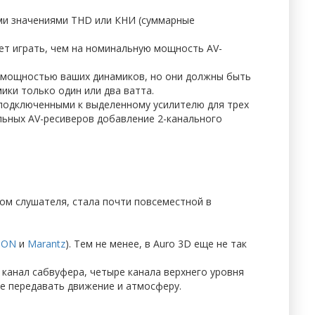
ми значениями THD или КНИ (суммарные
ет играть, чем на номинальную мощность AV-
 мощностью ваших динамиков, но они должны быть
ки только один или два ватта.
подключенными к выделенному усилителю для трех
ьных AV-ресиверов добавление 2-канального
том слушателя, стала почти повсеместной в
NON
и
Marantz
). Тем не менее, в Auro 3D еще не так
н канал сабвуфера, четыре канала верхнего уровня
чше передавать движение и атмосферу.