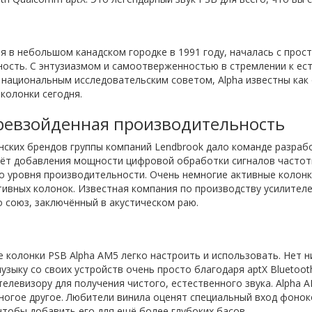
я в небольшом канадском городке в 1991 году, началась с прос
ость. С энтузиазмом и самоотверженностью в стремлении к ест
национальным исследовательским советом, Alpha известны как о
колонки сегодня.
ревзойденная производительность
инских брендов группы компаний Lendbrook дало команде разра
счёт добавления мощности цифровой обработки сигналов частотн
о уровня производительности. Очень немногие активные колон
тивных колонок. Известная компания по производству усилител
о союз, заключённый в акустическом раю.
 колонки PSB Alpha AM5 легко настроить и использовать. Нет н
зыку со своих устройств очень просто благодаря aptX Bluetoot
елевизору для получения чистого, естественного звука. Alpha 
многое другое. Любители винила оценят специальный вход фоно
тобы добавить его для ещё более глубоких басов.