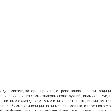
умя динамиками, которая произведет революцию в вашем традиц
сачивания вниз из самых знаковых конструкций динамиков PSB,
агнитным охлаждением 19 мм и низкочастотным динамиком 133
ать любимые композиции на виниле с помощью встроенного фо
h Qualcomm aptX. Это легендарный звук PSB для всего, что вы 