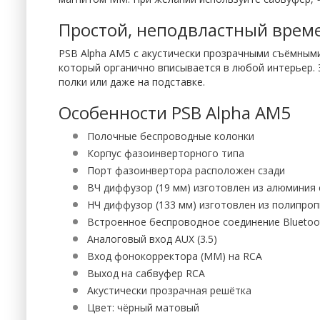
Простой, неподвластный врем
PSB Alpha AM5 с акустически прозрачными съёмным
который органично вписывается в любой интерьер. 
полки или даже на подставке.
Особенности PSB Alpha AM5
Полочные беспроводные колонки
Корпус фазоинверторного типа
Порт фазоинвертора расположен сзади
ВЧ диффузор (19 мм) изготовлен из алюмини
НЧ диффузор (133 мм) изготовлен из полипро
Встроенное беспроводное соединение Bluetoot
Аналоговый вход AUX (3.5)
Вход фонокорректора (MM) на RCA
Выход на сабвуфер RCA
Акустически прозрачная решётка
Цвет: чёрный матовый