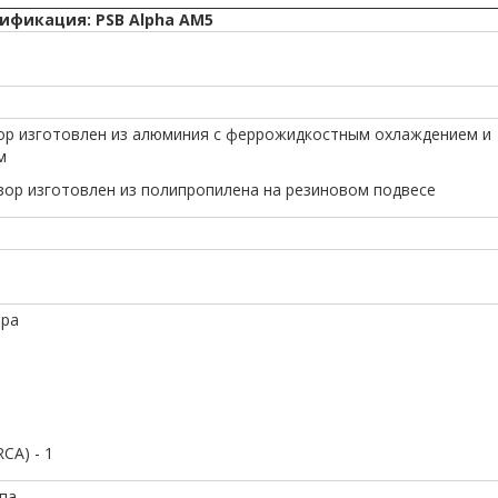
ификация: PSB Alpha AM5
зор изготовлен из алюминия с феррожидкостным охлаждением и
м
узор изготовлен из полипропилена на резиновом подвесе
ара
CA) - 1
па