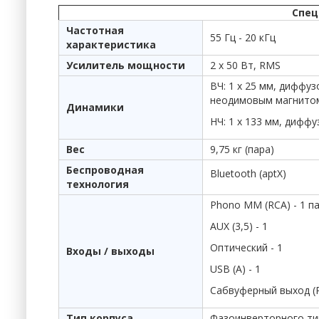
Спец
Частотная
55 Гц - 20 кГц
характеристика
Усилитель мощности
2 х 50 Вт, RMS
ВЧ: 1 х 25 мм, диффу
неодимовым магнито
Динамики
НЧ: 1 х 133 мм, дифф
Вес
9,75 кг (пара)
Беспроводная
Bluetooth (aptX)
технология
Phono MM (RCA) - 1 п
AUX (3,5) - 1
Оптический - 1
Входы / выходы
USB (A) - 1
Сабвуферный выход (R
Тип корпуса
Фазоинверторного ти