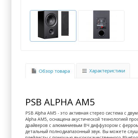
Характеристики
Обзор товара
PSB ALPHA AM5
PSB Alpha AM5 - это активная стерео система с дв
Alpha AM5, оснащена акустической технологией про
драйверов с алюминиевым ВЧ диффузором с ферром
детальный полнодиапазонный звук. Вы можете слуш
плейлисты с помощью высококачественного Bluetoot