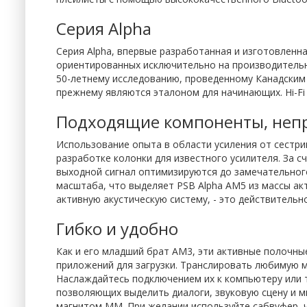
Серия Alpha
Серия Alpha, впервые разработанная и изготовленна
ориентированных исключительно на производительн
50-летнему исследованию, проведенному Канадским 
прежнему являются эталоном для начинающих. Hi-Fi 
Подходящие компоненты, неп
Использование опыта в области усиления от сестр
разработке колонки для известного усилителя. За 
выходной сигнал оптимизируются до замечательног
масштаба, что выделяет PSB Alpha AM5 из массы ак
активную акустическую систему, - это действительн
Гибко и удобно
Как и его младший брат AM3, эти активные полочные
приложений для загрузки. Транслировать любимую му
Наслаждайтесь подключением их к компьютеру или т
позволяющих выделить диалоги, звуковую сцену и 
магнитом MM. При желании используйте сабвуфер, ч