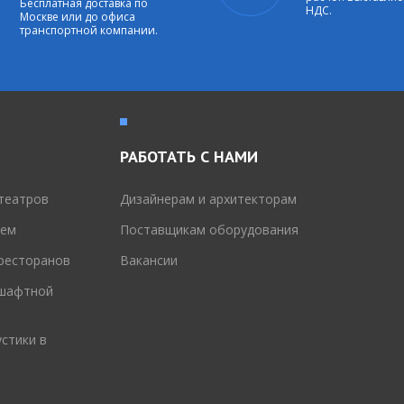
Бесплатная доставка по
НДС.
Москве или до офиса
транспортной компании.
РАБОТАТЬ С НАМИ
театров
Дизайнерам и архитекторам
тем
Поставщикам оборудования
 ресторанов
Вакансии
дшафтной
стики в