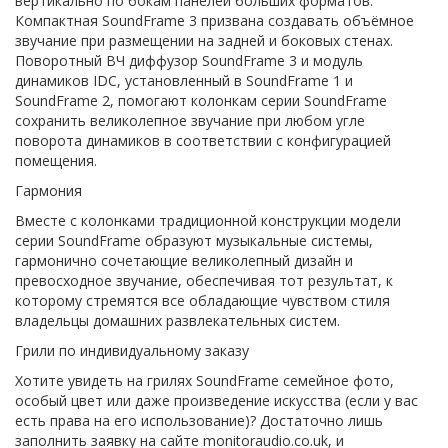
вертикально по бокам панелей больших форматов.
Компактная SoundFrame 3 призвана создавать объёмное
звучание при размещении на задней и боковых стенах.
Поворотный ВЧ диффузор SoundFrame 3 и модуль
динамиков IDC, установленный в SoundFrame 1 и
SoundFrame 2, помогают колонкам серии SoundFrame
сохранить великолепное звучание при любом угле
поворота динамиков в соответствии с конфигурацией
помещения.
Гармония
Вместе с колонками традиционной конструкции модели
серии SoundFrame образуют музыкальные системы,
гармонично сочетающие великолепный дизайн и
превосходное звучание, обеспечивая тот результат, к
которому стремятся все обладающие чувством стиля
владельцы домашних развлекательных систем.
Грили по индивидуальному заказу
Хотите увидеть на грилях SoundFrame семейное фото,
особый цвет или даже произведение искусства (если у вас
есть права на его использование)? Достаточно лишь
заполнить заявку на сайте monitoraudio.co.uk, и